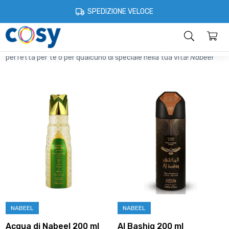
Cosystore
Bellezza e Beauty
Nabeel Profumi Arabi
Deodoranti
SPEDIZIONE VELOCE
Scopri la nostra collezione di
deodoranti
arabi e trova la fragranza
Categorie
Home
Account
Contatti
Informazioni
perfetta per te o per qualcuno di speciale nella tua vita!
Nabeel
NABEEL
NABEEL
Acqua di Nabeel 200 ml
Al Bashiq 200 ml