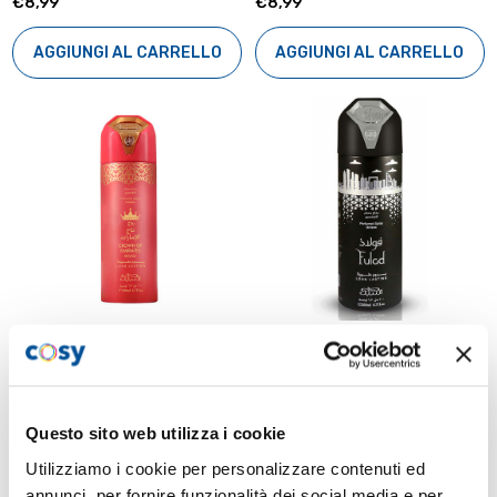
€8,99
€8,99
AGGIUNGI AL CARRELLO
AGGIUNGI AL CARRELLO
NABEEL
NABEEL
Crown of Emirates Rouge
Fulad 200 ml deodorante
200 ml deodorante
€8,99
Questo sito web utilizza i cookie
€8,99
Utilizziamo i cookie per personalizzare contenuti ed
AGGIUNGI AL CARRELLO
annunci, per fornire funzionalità dei social media e per