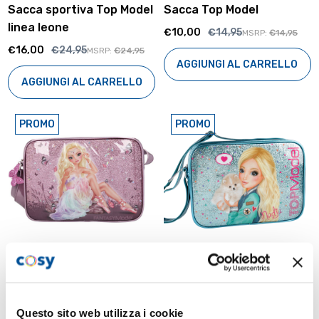
Sacca sportiva Top Model
Sacca Top Model
linea leone
€10,00
€14,95
MSRP:
€14,95
€16,00
€24,95
MSRP:
€24,95
AGGIUNGI AL CARRELLO
AGGIUNGI AL CARRELLO
PROMO
PROMO
TOP MODEL
TOP MODEL
Tracolla Ballet Top Model
Tracolla turchese Top
Questo sito web utilizza i cookie
Model Nadya