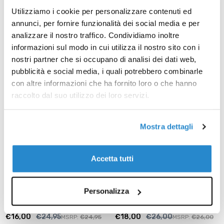
€20,00
€29,95
Utilizziamo i cookie per personalizzare contenuti ed
€20,00
€29,95
annunci, per fornire funzionalità dei social media e per
AGGIUNGI AL CARRELLO
analizzare il nostro traffico. Condividiamo inoltre
AGGIUNGI AL CARRELLO
informazioni sul modo in cui utilizza il nostro sito con i
nostri partner che si occupano di analisi dei dati web,
PROMO
PROMO
pubblicità e social media, i quali potrebbero combinarle
con altre informazioni che ha fornito loro o che hanno
raccolto dal suo utilizzo dei loro servizi.
Mostra dettagli
Accetta tutti
TOP MODEL
TOP MODEL
Zainetto Top Model linea
Zainetto Top Model
Personalizza
leone
Panda
€16,00
€24,95
€18,00
€26,00
MSRP:
€24,95
MSRP:
€26,00