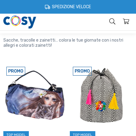
Cosystore
Cartoleria e scuola
Zainetti
SPEDIZIONE VELOCE
Zaini e zainetti per asilo e scuola
Categorie
Home
Account
Contatti
Informazioni
Sacche, tracolle e zainetti… colora le tue giornate con i nostri
allegri e colorati zainetti!
PROMO
PROMO
TOP MODEL
TOP MODEL