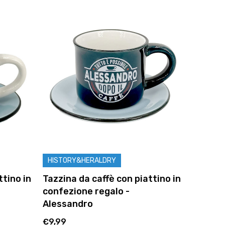
HISTORY&HERALDRY
ttino in
Tazzina da caffè con piattino in
confezione regalo -
Alessandro
€9,99