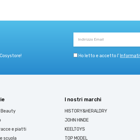
Indirizzo
Email
Ho letto e accetto l’
Informati
 Cosystore!
ie
I nostri marchi
e Beauty
HISTORY&HERALDRY
o
JOHN HINDE
acce e piatti
KEELTOYS
 e scuola
TOP MODEL