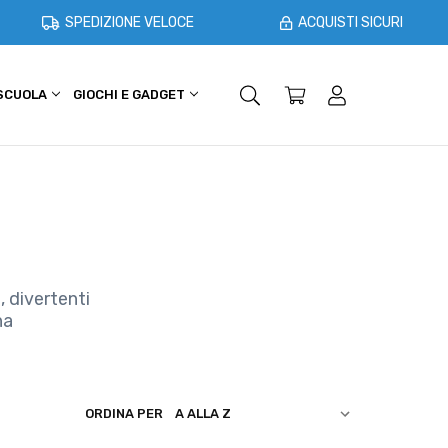
SPEDIZIONE VELOCE
ACQUISTI SICURI
 SCUOLA
GIOCHI E GADGET
SHOPPER E CASA
OFFERTE
, divertenti
na
ORDINA PER