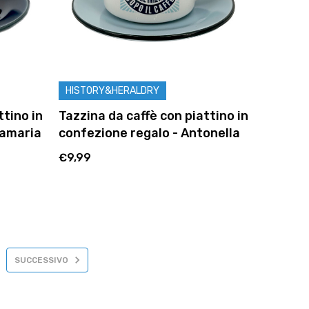
HISTORY&HERALDRY
ttino in
Tazzina da caffè con piattino in
namaria
confezione regalo - Antonella
€9,99
SUCCESSIVO