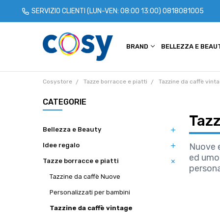
SERVIZIO CLIENTI (LUN-VEN: 08:00 13:00)
0818081005
BRAND
CHI SIAMO
COOKIE POLICY
PRIVACY POLICY
TERMINI E CONDIZIONI
SPEDIZIONI
CONTATTACI
BLOG
BELLEZZA E BEAU
Cosystore
Tazze borracce e piatti
Tazzine da caffè vint
CATEGORIE
Tazz
Bellezza e Beauty
Idee regalo
Nuove e
ed umor
Tazze borracce e piatti
persona
Tazzine da caffè Nuove
Personalizzati per bambini
Tazzine da caffè vintage