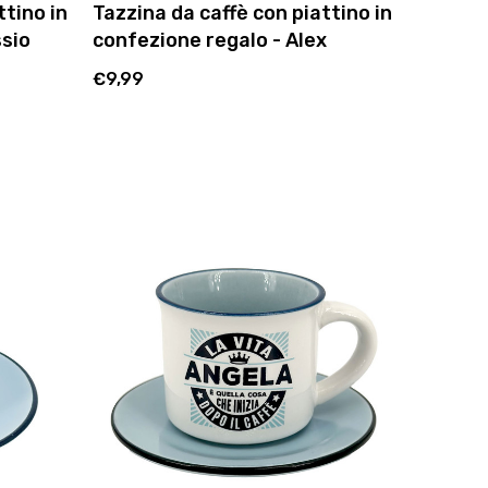
ttino in
Tazzina da caffè con piattino in
ssio
confezione regalo - Alex
€9,99