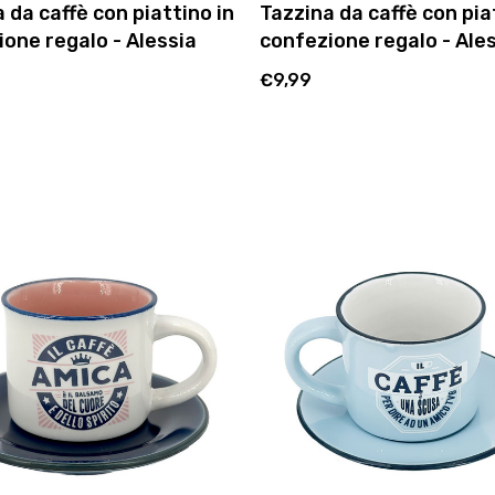
 da caffè con piattino in
Tazzina da caffè con pia
one regalo - Alessia
confezione regalo - Ale
€9,99