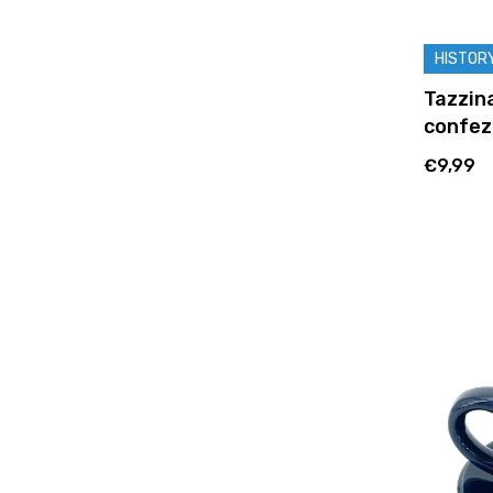
HISTOR
Tazzina
confez
€9,99