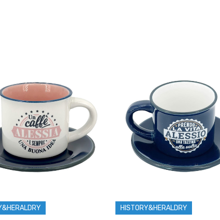
Y&HERALDRY
HISTORY&HERALDRY