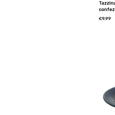
Tazzina
confezi
€9,99