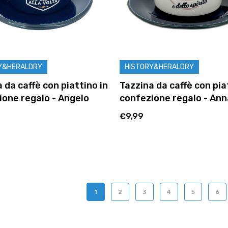
Y&HERALDRY
HISTORY&HERALDRY
 da caffè con piattino in
Tazzina da caffè con pia
ione regalo - Angelo
confezione regalo - An
€9,99
1
2
3
4
5
6