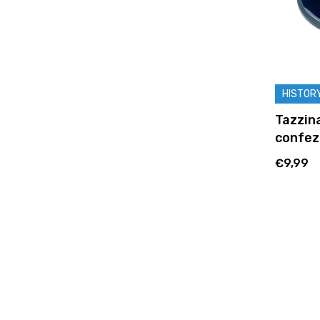
HISTOR
Tazzina
confez
€9,99