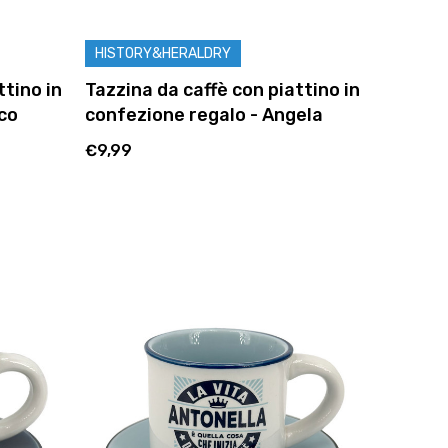
HISTORY&HERALDRY
ttino in
Tazzina da caffè con piattino in
co
confezione regalo - Angela
€9,99