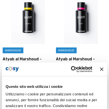
MARSHOUD
MARSHOUD
Atyab al Marshoud -
Atyab al Marshoud -
Magnolia all over spray
Lychee all over spray
€59,00
€59,00
AGGIUNGI AL CARRELLO
AGGIUNGI AL CARRELLO
Questo sito web utilizza i cookie
Utilizziamo i cookie per personalizzare contenuti ed
annunci, per fornire funzionalità dei social media e per
analizzare il nostro traffico. Condividiamo inoltre