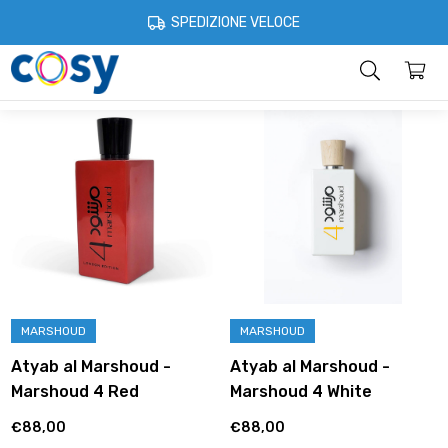
Cosystore
MARSHOUD
SPEDIZIONE VELOCE
MARSHOUD
Categorie
Home
Account
Contatti
Informazioni
MARSHOUD
MARSHOUD
Atyab al Marshoud -
Atyab al Marshoud -
Marshoud 4 Red
Marshoud 4 White
€88,00
€88,00