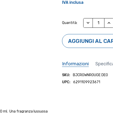
IVA inclusa
Stock
RIDUCI QUANTI
AUM
Quantità:
Attuale:
Informazioni
Specific
SKU:
BJCROWNROUGE DEO
UPC:
6291109923671
AVVERTENZE:
Solo per uso esterno. Tenere lo
dei bambini. Evitare di spruzzar
l'applicazione. Non utilizzare per
0 ml. Una fragranza lussuosa