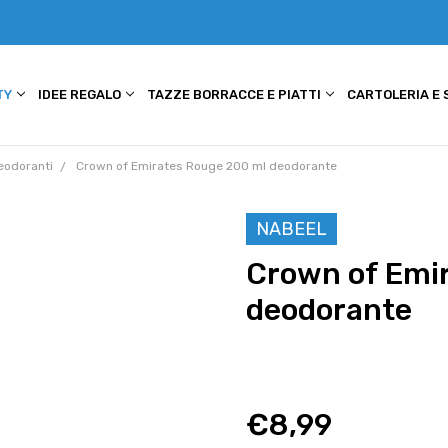
TY
IDEE REGALO
TAZZE BORRACCE E PIATTI
CARTOLERIA E
eodoranti
Crown of Emirates Rouge 200 ml deodorante
NABEEL
Crown of Emi
deodorante
€8,99