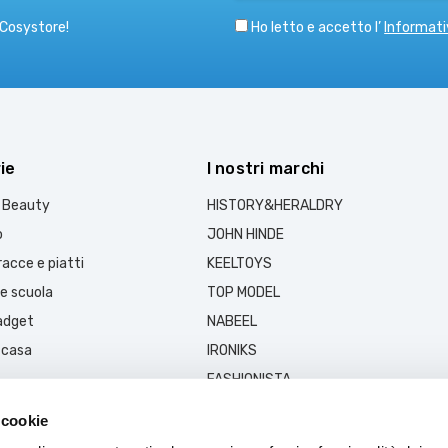
Ho letto e accetto l’
Informati
 Cosystore!
ie
I nostri marchi
e Beauty
HISTORY&HERALDRY
o
JOHN HINDE
acce e piatti
KEELTOYS
 e scuola
TOP MODEL
gadget
NABEEL
 casa
IRONIKS
FASHIONISTA
MUSK COLLECTION
 cookie
MARSHOUD