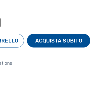
TÀ:
ENTA QUANTITÀ:
ations
ntano da fiamme o calore. Tenere fuori dalla portata
e negli occhi. Non ingerire. Non esporre al sole dopo
 scopi diversi da quelli previsti.