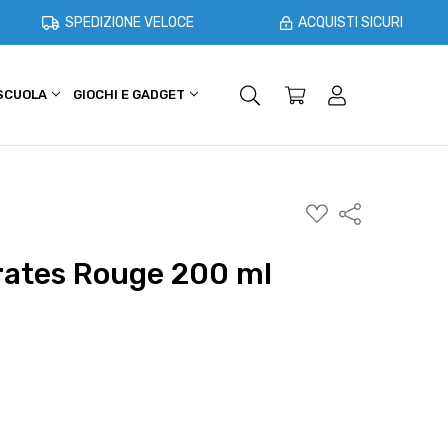
SPEDIZIONE VELOCE
ACQUISTI SICURI
 SCUOLA
GIOCHI E GADGET
SHOPPER E CASA
OFFERTE
AGGIUNGI
Condividi
ALLA
WISHLIST
rates Rouge 200 ml