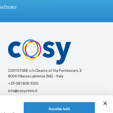
va Privacy
COSYSTORE c/o Clearco srl Via Pontescuro, 2
80061 Massa Lubrense (NA) - Italy
+39 081 808 1005
info@cosystore.it
Contattaci
Accetta tutti