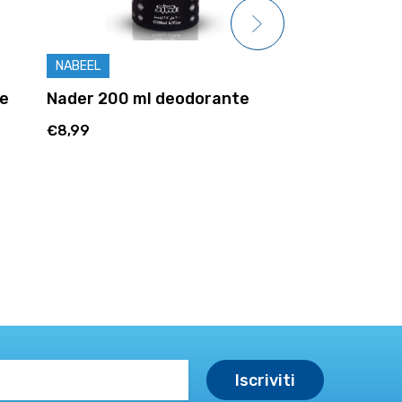
NABEEL
NABEEL
te
Nader 200 ml deodorante
Crown of Em
deodorante
€8,99
€8,99