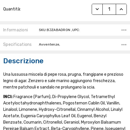
Stock
RIDUCI QUANTITÀ
AUME
Quantità:
Attuale:
Informazioni
SKU:BJZABADRON ,UPC:
Specifications
Avventenze,
Descrizione
Una lussuosa miscela di pepe rosa, prugna, frangipane e prezioso
legno di agar. Zenzero e sale marino aggiungono freschezza,
mentre patchouli e sandalo ne prolungano la scia.
INCI:
Fragrance (Parfum), Di-Propylene Glycol, Tetramethyl
Acetyloctahydronaphthalenes, Pogostemon Cablin Oil, Vanillin,
Linalool, Limonene, Hydroxy-Citronellal, Cinnamyl Alcohol, Linalyl
Acetate, Eugenia Caryophyllus Leaf Oil, Eugenol, Benzyl
Benzoate, Coumarin, Citronellol, Geraniol, Myroxylon Balsamum
Pereirae Balsam Extract, Beta-Caryophyllene, Pinene, Isoeugenyl