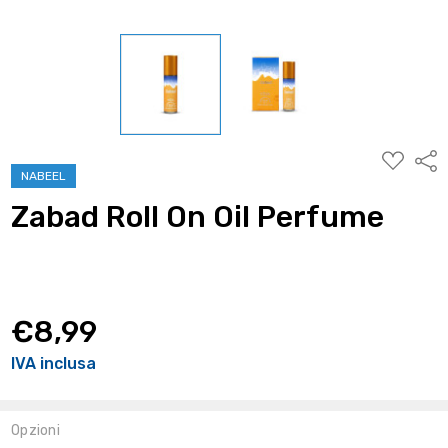
AGGIUNG
Condi
ALLA
NABEEL
WISHLIST
Zabad Roll On Oil Perfume
€8,99
IVA inclusa
Opzioni