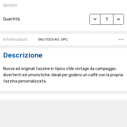
Opzioni
Stock
RIDUCI QUANTITÀ
AUME
Quantità:
Attuale:
Informazioni
SKU:TDC040 ,UPC:
Descrizione
Nuove ed originali tazzine in tipico stile vintage da campeggio,
divertenti ed umoristiche. Ideali per godersi un caffè con la propria
tazzina personalizzata.