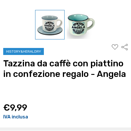
AGGIUNG
Condi
ALLA
HISTORY&HERALDRY
WISHLIST
Tazzina da caffè con piattino
in confezione regalo - Angela
€9,99
IVA inclusa