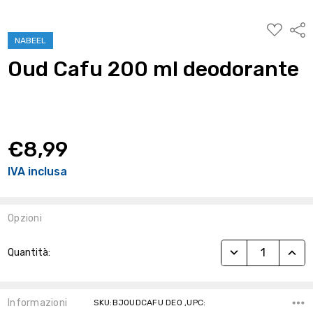
AGGIUNG
Condi
ALLA
NABEEL
WISHLIST
Oud Cafu 200 ml deodorante
€8,99
IVA inclusa
Opzioni
Stock
RIDUCI QUANTITÀ
AUME
Quantità:
Attuale:
Informazioni
SKU:BJOUDCAFU DEO ,UPC: