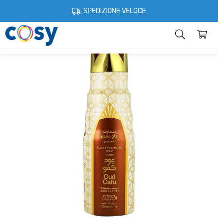
Cosystore
Bellezza e Beauty
Nabeel Profumi Arabi
Deodoranti
SPEDIZIONE VELOCE
Categorie
Home
Account
Contatti
Informazioni