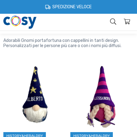
Cosystore
Idee regalo
Gnomi portafortuna
SPEDIZIONE VELOCE
Gnomi Portafortuna
Categorie
Home
Account
Contatti
Informazioni
Adorabili Gnomi portafortuna con cappellini in tanti design.
Personalizzati per le persone più care o con i nomi più diffusi.
HISTORY&HERALDRY
HISTORY&HERALDRY