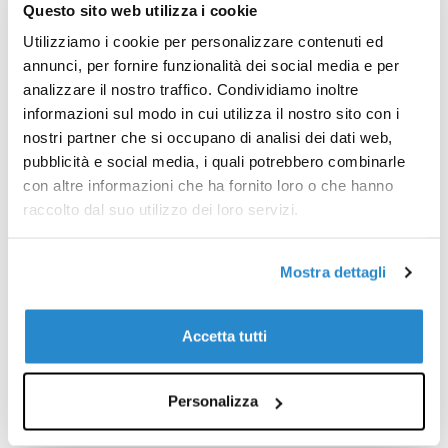
Questo sito web utilizza i cookie
€7,95
€7,95
Utilizziamo i cookie per personalizzare contenuti ed
annunci, per fornire funzionalità dei social media e per
AGGIUNGI AL CARRELLO
AGGIUNGI AL CARRELLO
analizzare il nostro traffico. Condividiamo inoltre
informazioni sul modo in cui utilizza il nostro sito con i
nostri partner che si occupano di analisi dei dati web,
pubblicità e social media, i quali potrebbero combinarle
con altre informazioni che ha fornito loro o che hanno
raccolto dal suo utilizzo dei loro servizi.
Mostra dettagli
Accetta tutti
HISTORY&HERALDRY
HISTORY&HERALDRY
Gnomo portafortuna -
Gnomo portafortuna -
Angelo - ALTEZZA 13 cm
Angelo custode -
Personalizza
ALTEZZA 13 cm
€7,95