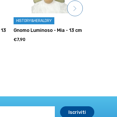
ORY&HERALDRY
HISTORY&HERALDRY
 Luminoso - Mia - 13 cm
Gnomo Luminoso - Mario
cm
€7,90