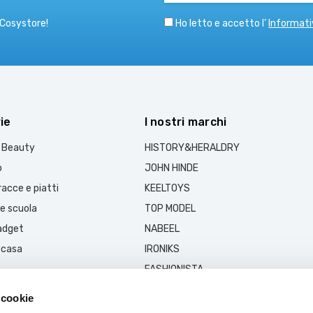
Ho letto e accetto l’
Informati
 Cosystore!
ie
I nostri marchi
e Beauty
HISTORY&HERALDRY
o
JOHN HINDE
acce e piatti
KEELTOYS
 e scuola
TOP MODEL
gadget
NABEEL
 casa
IRONIKS
FASHIONISTA
MUSK COLLECTION
 cookie
MARSHOUD