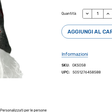
Stock
RIDUCI QUANTI
AUM
Quantità:
Attuale:
Informazioni
SKU:
GKS058
UPC:
5051276458588
. Personalizzati per le persone