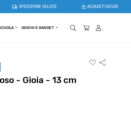
SPEDIZIONE VELOCE
ACQUISTI SICURI
 SCUOLA
GIOCHI E GADGET
SHOPPER E CASA
OFFERTE
AGGIUNGI
Condividi
ALLA
WISHLIST
o - Gioia - 13 cm