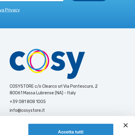
va Privacy
COSYSTORE c/o Clearco srl Via Pontescuro, 2
80061 Massa Lubrense (NA) - Italy
+39 081 808 1005
info@cosystore.it
Contattaci
Accetta tutti