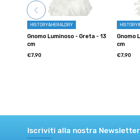
HISTORY&HERALDRY
HISTORY&HERALDRY
nomo Luminoso - Greta - 13
Gnomo Luminoso - D
m
cm
7,90
€7,90
Iscriviti alla nostra Newsletter