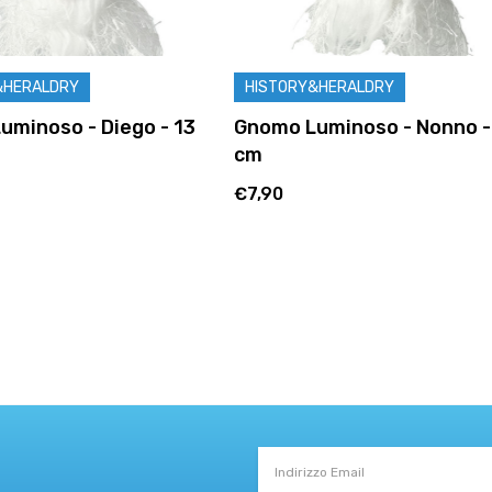
HISTORY&HERALDRY
HIST
iego - 13
Gnomo Luminoso - Nonno - 13
Gnomo
cm
€7,90
€7,90
Indirizzo
Email