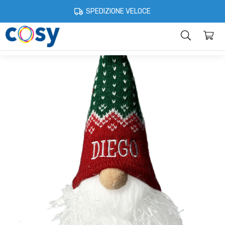
Cosystore
Idee regalo
Per il Natale
Gnomi luminosi personalizzat
SPEDIZIONE VELOCE
Categorie
Home
Account
Contatti
Informazioni