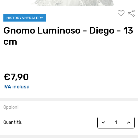
AGGIUNG
Condi
ALLA
HISTORY&HERALDRY
WISHLIST
Gnomo Luminoso - Diego - 13
cm
€7,90
IVA inclusa
Opzioni
Stock
RIDUCI QUANTITÀ
AUME
Quantità:
Attuale: