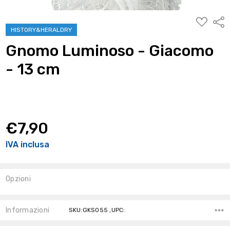
AGGIUNG
Condi
ALLA
HISTORY&HERALDRY
WISHLIST
Gnomo Luminoso - Giacomo
- 13 cm
€7,90
IVA inclusa
Opzioni
Stock
Attuale:
Informazioni
SKU:GKS055 ,UPC: