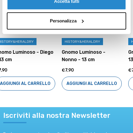
Accetta tutti
Personalizza
RY
HISTORY&HERALDRY
HISTORY&HERALD
o - Diego
Gnomo Luminoso -
Gnomo Luminoso
Nonno - 13 cm
13 cm
€7,90
€7,90
CARRELLO
AGGIUNGI AL CARRELLO
AGGIUNGI AL 
Iscriviti alla nostra Newsletter