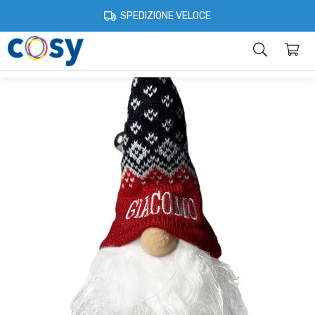
Cosystore
Idee regalo
Per il Natale
Gnomi luminosi personalizzat
SPEDIZIONE VELOCE
Categorie
Home
Account
Contatti
Informazioni