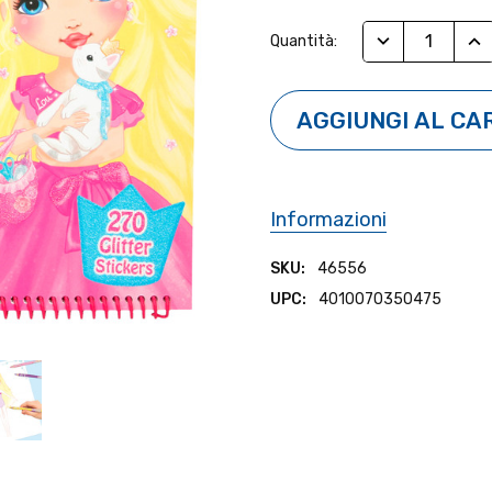
Stock
RIDUCI QUANTI
AUM
Quantità:
Attuale:
Informazioni
SKU:
46556
UPC:
4010070350475