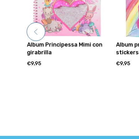
i e
Album Principessa Mimi con
Album p
cipessa
girabrilla
stickers
€9,95
€9,95