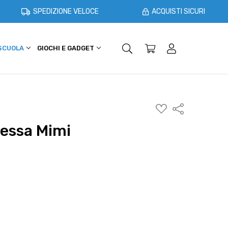
SPEDIZIONE VELOCE
ACQUISTI SICURI
 SCUOLA
GIOCHI E GADGET
SHOPPER E CASA
OFFERTE
AGGIUNGI
Condividi
ALLA
WISHLIST
essa Mimi