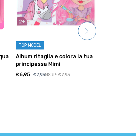
Album princ
TOP MODEL
stickers col
cqua
Album ritaglia e colora la tua
Mimi
principessa Mimi
€10,95
€6,95
€7,95
MSRP:
€7,95