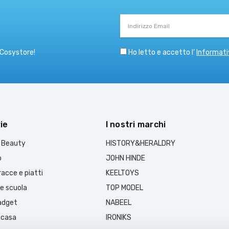
Indirizzo
Email
Ho letto e accetto l’
Informati
 Cosystore!
ie
I nostri marchi
e Beauty
HISTORY&HERALDRY
o
JOHN HINDE
acce e piatti
KEELTOYS
 e scuola
TOP MODEL
gadget
NABEEL
 casa
IRONIKS