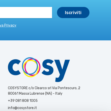
va Privacy
COSYSTORE c/o Clearco srl Via Pontescuro, 2
80061 Massa Lubrense (NA) - Italy
+39 081 808 1005
info@cosystore.it