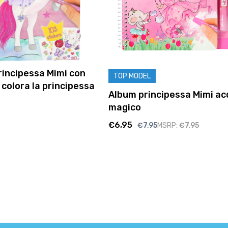
rincipessa Mimi con
TOP MODEL
 colora la principessa
Album principessa Mimi a
magico
€6,95
€7,95
MSRP:
€7,95