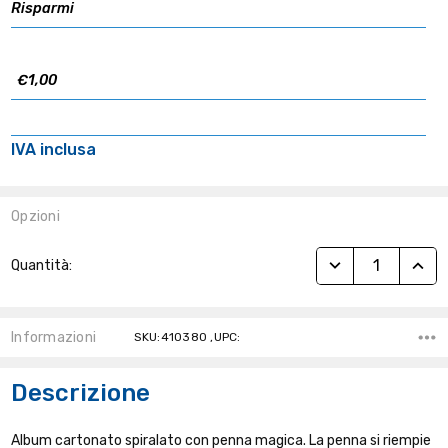
Risparmi
€1,00
IVA inclusa
Opzioni
Stock
RIDUCI QUANTITÀ
AUME
Quantità:
Attuale:
Informazioni
SKU:410380 ,UPC:
Descrizione
Album cartonato spiralato con penna magica. La penna si riempie