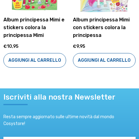
sa Mimi e
Album principessa Mimi
Album Principes
a
con stickers colora la
con girabrilla
i
principessa
€9,95
€9,95
AGGIUNGI AL C
ARRELLO
AGGIUNGI AL CARRELLO
Iscriviti alla nostra Newsletter
Resta sempre aggiornato sulle ultime novità dal mondo
Cosystore!
Indirizzo