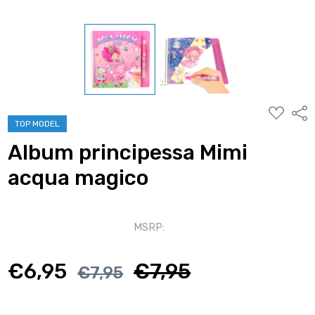
AGGIUNG
Condi
ALLA
TOP MODEL
WISHLIST
Album principessa Mimi
acqua magico
MSRP:
€6,95
€7,95
€7,95