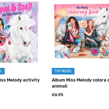
EL
TOP MODEL
ss Melody activity
Album Miss Melody colora 
animali
€6,95