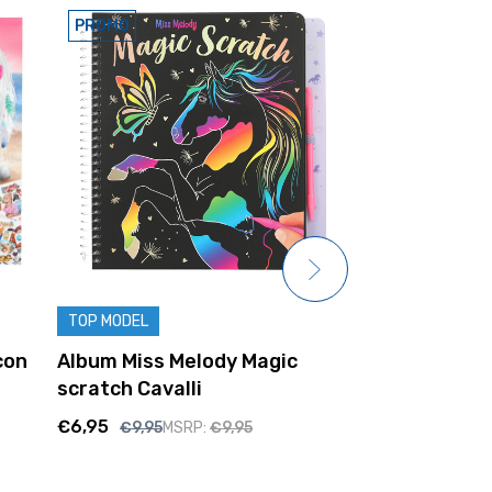
PROMO
Album Miss 
TOP MODEL
girabrilla
con
Album Miss Melody Magic
€8,95
scratch Cavalli
€6,95
€9,95
MSRP:
€9,95