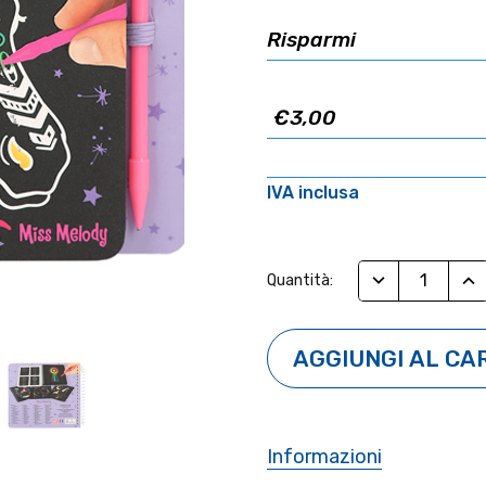
Risparmi
€3,00
IVA inclusa
Stock
RIDUCI QUANTI
AUM
Quantità:
Attuale:
Informazioni