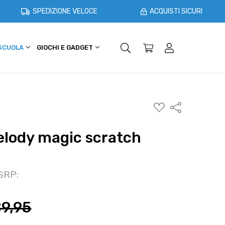
SPEDIZIONE VELOCE
ACQUISTI SICURI
 SCUOLA
GIOCHI E GADGET
SHOPPER E CASA
OFFERTE
AGGIUNGI
Condividi
ALLA
WISHLIST
elody magic scratch
SRP:
9,95