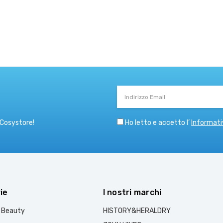
Indirizzo
Email
Ho letto e accetto l’
Informati
 Cosystore!
ie
I nostri marchi
e Beauty
HISTORY&HERALDRY