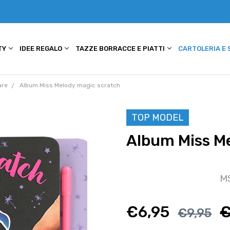
TY
IDEE REGALO
TAZZE BORRACCE E PIATTI
CARTOLERIA E
are
Album Miss Melody magic scratch
TOP MODEL
Album Miss M
M
€6,95
€
€9,95