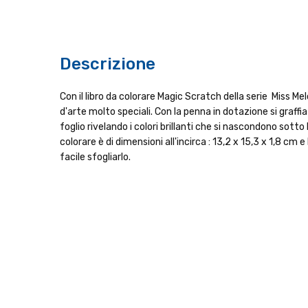
Descrizione
Con il libro da colorare Magic Scratch della serie Miss Me
d'arte molto speciali. Con la penna in dotazione si graffia
foglio rivelando i colori brillanti che si nascondono sotto l
colorare è di dimensioni all'incirca : 13,2 x 15,3 x 1,8 cm e
facile sfogliarlo.