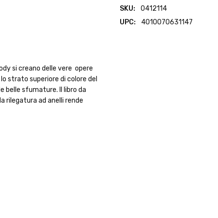
SKU:
0412114
UPC:
4010070631147
lody si creano delle vere opere
 lo strato superiore di colore del
e belle sfumature. Il libro da
 la rilegatura ad anelli rende