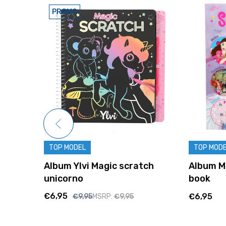
PROMO
TOP MODEL
TOP MOD
Album Ylvi Magic scratch
Album Mi
unicorno
book
€6,95
€6,95
€9,95
MSRP:
€9,95