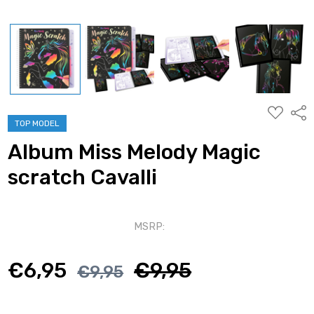
AGGIUNG
Condi
ALLA
TOP MODEL
WISHLIST
Album Miss Melody Magic
scratch Cavalli
MSRP:
€6,95
€9,95
€9,95