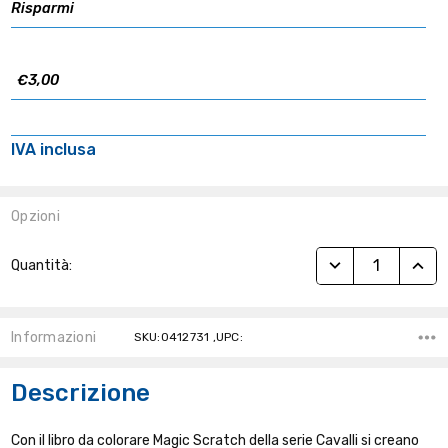
Risparmi
€3,00
IVA inclusa
Opzioni
Stock
RIDUCI QUANTITÀ
AUME
Quantità:
Attuale:
Informazioni
SKU:0412731 ,UPC:
Descrizione
Con il libro da colorare Magic Scratch della serie Cavalli si creano