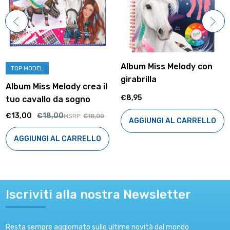
Album Miss Melody con
TOP MODEL
girabrilla
Album Miss Melody crea il
€8,95
tuo cavallo da sogno
€13,00
€18,00
MSRP:
€18,00
AGGIUNGI AL CARRELLO
AGGIUNGI AL CARRELLO
Iscriviti alla nostra Newsletter
Resta sempre aggiornato sulle ultime novità dal mondo