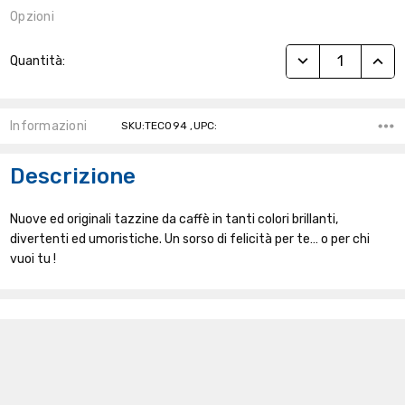
Opzioni
Stock
RIDUCI QUANTITÀ
AUME
Quantità:
Attuale:
Informazioni
SKU:TEC094 ,UPC:
Descrizione
Nuove ed originali tazzine da caffè in tanti colori brillanti,
divertenti ed umoristiche. Un sorso di felicità per te… o per chi
vuoi tu !