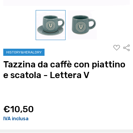
AGGIUNG
Condi
ALLA
HISTORY&HERALDRY
WISHLIST
Tazzina da caffè con piattino
e scatola - Lettera V
€10,50
IVA inclusa