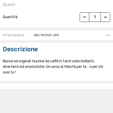
Opzioni
Stock
RIDUCI QUANTITÀ
AUME
Quantità:
Attuale:
Informazioni
SKU:TEC067 ,UPC:
Descrizione
Nuove ed originali tazzine da caffè in tanti colori brillanti,
divertenti ed umoristiche. Un sorso di felicità per te… o per chi
vuoi tu !