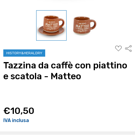
AGGIUNG
Condi
ALLA
HISTORY&HERALDRY
WISHLIST
Tazzina da caffè con piattino
e scatola - Matteo
€10,50
IVA inclusa