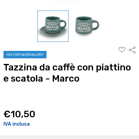
AGGIUNG
Condi
ALLA
HISTORY&HERALDRY
WISHLIST
Tazzina da caffè con piattino
e scatola - Marco
€10,50
IVA inclusa