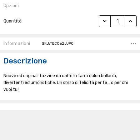
Opzioni
Stock
RIDUCI QUANTITÀ
AUME
Quantità:
Attuale:
Informazioni
SKU:TEC062 ,UPC:
Descrizione
Nuove ed originali tazzine da caffè in tanti colori brillanti,
divertenti ed umoristiche. Un sorso di felicità per te… o per chi
vuoi tu !