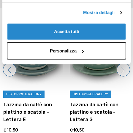
Mostra dettagli
Prodotti correlati
Accetta tutti
Personalizza
RY
HISTORY&HERALDRY
HISTORY&HERALD
fè con
Tazzina da caffè con
Tazzina da caf
ola -
piattino e scatola -
piattino e scat
Lettera G
Lettera B
€10,50
€10,50