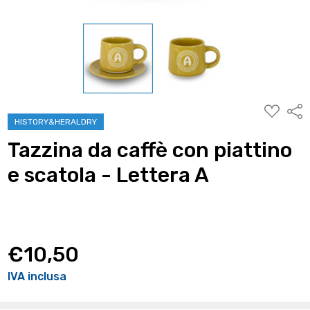
AGGIUNG
Condi
ALLA
HISTORY&HERALDRY
WISHLIST
Tazzina da caffè con piattino
e scatola - Lettera A
€10,50
IVA inclusa