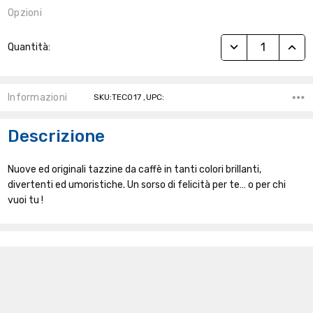
Opzioni
Stock
RIDUCI QUANTITÀ
AUME
Quantità:
Attuale:
Informazioni
SKU:TEC017 ,UPC:
Descrizione
Nuove ed originali tazzine da caffè in tanti colori brillanti,
divertenti ed umoristiche. Un sorso di felicità per te… o per chi
vuoi tu !