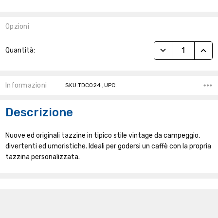
Opzioni
Stock
RIDUCI QUANTITÀ
AUME
Quantità:
Attuale:
Informazioni
SKU:TDC024 ,UPC:
Descrizione
Nuove ed originali tazzine in tipico stile vintage da campeggio,
divertenti ed umoristiche. Ideali per godersi un caffè con la propria
tazzina personalizzata.