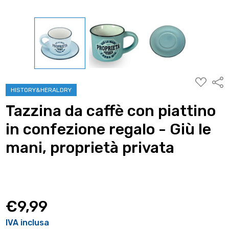
AGGIUNG
Condi
ALLA
HISTORY&HERALDRY
WISHLIST
Tazzina da caffè con piattino
in confezione regalo - Giù le
mani, proprietà privata
€9,99
IVA inclusa