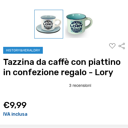
AGGIUNG
Condi
ALLA
HISTORY&HERALDRY
WISHLIST
Tazzina da caffè con piattino
in confezione regalo - Lory
€9,99
IVA inclusa