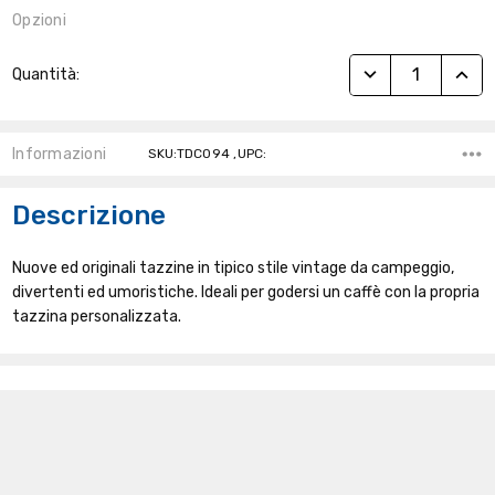
Opzioni
Stock
RIDUCI QUANTITÀ
AUME
Quantità:
Attuale:
Informazioni
SKU:TDC094 ,UPC:
Descrizione
Nuove ed originali tazzine in tipico stile vintage da campeggio,
divertenti ed umoristiche. Ideali per godersi un caffè con la propria
tazzina personalizzata.