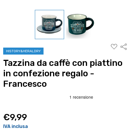
AGGIUNG
Condi
ALLA
HISTORY&HERALDRY
WISHLIST
Tazzina da caffè con piattino
in confezione regalo -
Francesco
€9,99
IVA inclusa