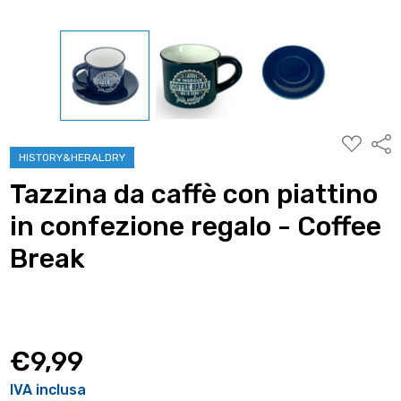
AGGIUNG
Condi
ALLA
HISTORY&HERALDRY
WISHLIST
Tazzina da caffè con piattino
in confezione regalo - Coffee
Break
€9,99
IVA inclusa