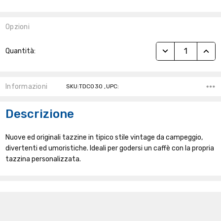
Opzioni
Stock
RIDUCI QUANTITÀ
AUME
Quantità:
Attuale:
Informazioni
SKU:TDC030 ,UPC:
Descrizione
Nuove ed originali tazzine in tipico stile vintage da campeggio,
divertenti ed umoristiche. Ideali per godersi un caffè con la propria
tazzina personalizzata.