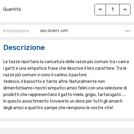
Stock
RIDUCI QUANTITÀ
AUME
Quantità:
Attuale:
Informazioni
SKU:DCM11 ,UPC:
Descrizione
Le tazze riportano la caricatura delle razze più comuni tra i cani e
i gatti e una simpatica frase che descrive il loro carattere. Tra le
razze più comuni vi sono il carlino, il pastore
tedesco, il bassotto e tante altre. Naturalmente non
dimentichiamo i nostri simpatici amici felini con una selezione di
prodotti che rappresentano il gatto miele, grigio, tartarugato ....
In questo assortimento troverete un dono per tutti gli amanti
degli amici a quattro zampe che riempiono le nostre vite!