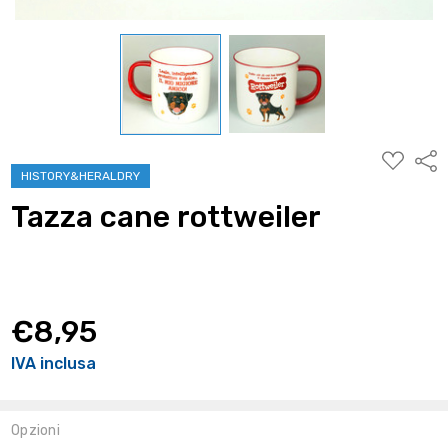
AGGIUNG
Condi
ALLA
HISTORY&HERALDRY
WISHLIST
Tazza cane rottweiler
€8,95
IVA inclusa
Opzioni