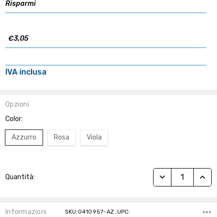
Risparmi
€3,05
IVA inclusa
Opzioni
Color:
Azzurro
Rosa
Viola
Stock
RIDUCI QUANTITÀ
AUME
Quantità:
Attuale:
Informazioni
SKU:0410957-AZ ,UPC: