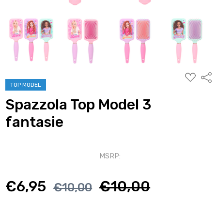
AGGIUNG
Condi
ALLA
TOP MODEL
WISHLIST
Spazzola Top Model 3
fantasie
MSRP:
€6,95
€10,00
€10,00