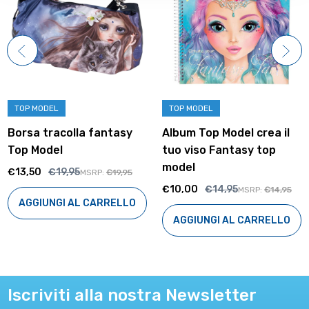
TOP MODEL
TOP MODEL
Borsa tracolla fantasy
Album Top Model crea il
Top Model
tuo viso Fantasy top
model
€13,50
€19,95
MSRP:
€19,95
€10,00
€14,95
MSRP:
€14,95
AGGIUNGI AL CARRELLO
AGGIUNGI AL CARRELLO
Iscriviti alla nostra Newsletter