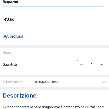
Risparmi
€3,00
IVA inclusa
Opzioni
Stock
RIDUCI QUANTITÀ
AUME
Quantità:
Attuale:
Informazioni
SKU:046602 ,UPC:
Descrizione
Il kit per decorare la pelle dragon love è composto da 58 tatuaggi