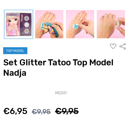
AGGIUNG
Condi
ALLA
TOP MODEL
WISHLIST
Set Glitter Tatoo Top Model
Nadja
MSRP:
€6,95
€9,95
€9,95