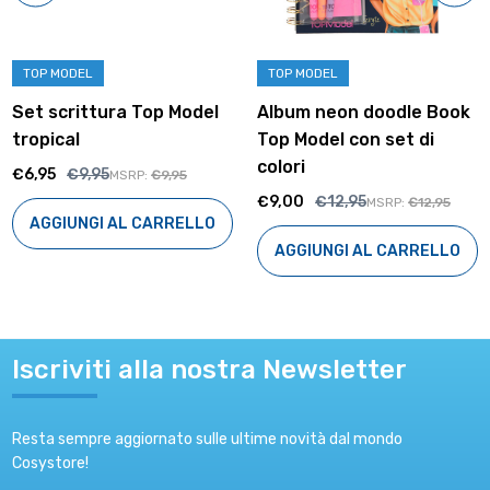
TOP MODEL
TOP MODEL
Set scrittura Top Model
Album neon doodle Book
tropical
Top Model con set di
colori
€6,95
€9,95
MSRP:
€9,95
€9,00
€12,95
MSRP:
€12,95
AGGIUNGI AL CARRELLO
AGGIUNGI AL CARRELLO
Iscriviti alla nostra Newsletter
Resta sempre aggiornato sulle ultime novità dal mondo
Cosystore!