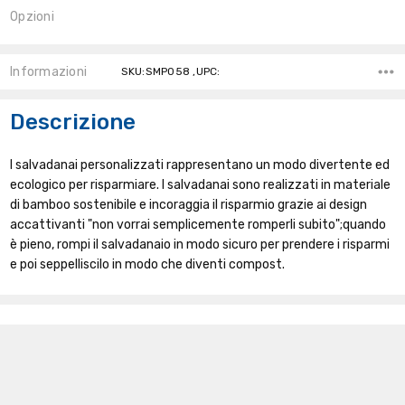
Opzioni
Stock
Attuale:
Informazioni
SKU:SMP058 ,UPC:
Descrizione
I salvadanai personalizzati rappresentano un modo divertente ed
ecologico per risparmiare. I salvadanai sono realizzati in materiale
di bamboo sostenibile e incoraggia il risparmio grazie ai design
accattivanti "non vorrai semplicemente romperli subito";quando
è pieno, rompi il salvadanaio in modo sicuro per prendere i risparmi
e poi seppelliscilo in modo che diventi compost.