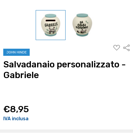
AGGIUNG
Condi
ALLA
JOHN HINDE
WISHLIST
Salvadanaio personalizzato -
Gabriele
€8,95
IVA inclusa