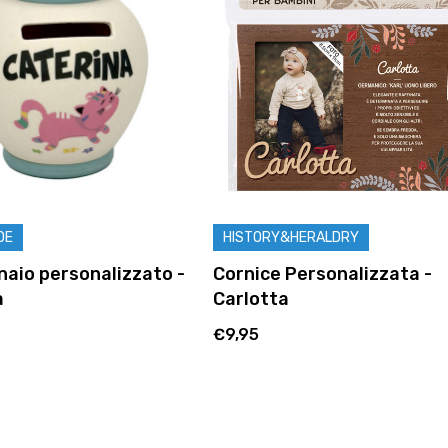
DE
HISTORY&HERALDRY
aio personalizzato -
Cornice Personalizzata -
a
Carlotta
€9,95