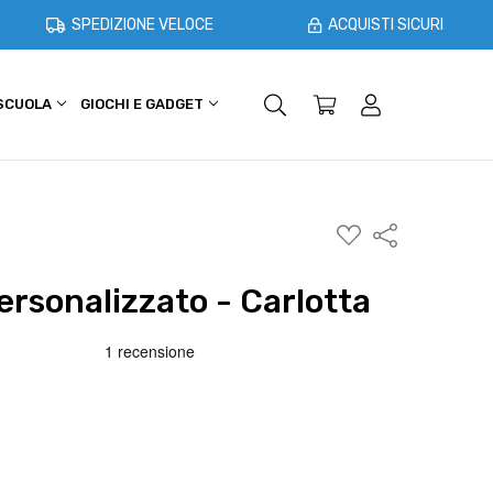
SPEDIZIONE VELOCE
ACQUISTI SICURI
 SCUOLA
GIOCHI E GADGET
SHOPPER E CASA
OFFERTE
AGGIUNGI
Condividi
ALLA
WISHLIST
ersonalizzato - Carlotta