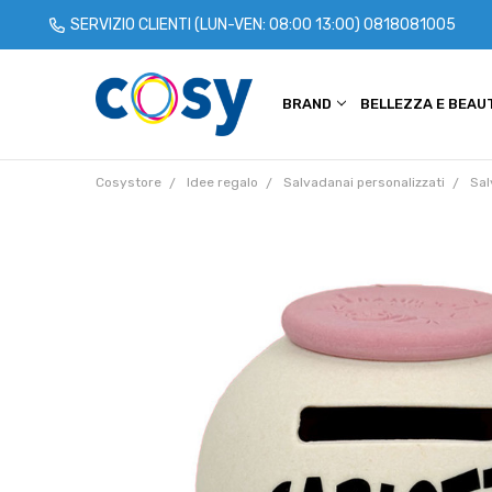
SERVIZIO CLIENTI (LUN-VEN: 08:00 13:00)
0818081005
BRAND
CHI SIAMO
COOKIE POLICY
PRIVACY POLICY
TERMINI E CONDIZIONI
SPEDIZIONI
CONTATTACI
BLOG
BELLEZZA E BEAU
Cosystore
Idee regalo
Salvadanai personalizzati
Sal