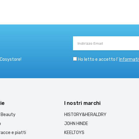
Indirizzo
Email
Ho letto e accetto l’
Informati
 Cosystore!
ie
I nostri marchi
e Beauty
HISTORY&HERALDRY
o
JOHN HINDE
acce e piatti
KEELTOYS