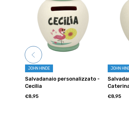
JOHN HINDE
JOHN HIN
zzato -
Salvadanaio personalizzato -
Salvadan
Cecilia
Caterin
€8,95
€8,95