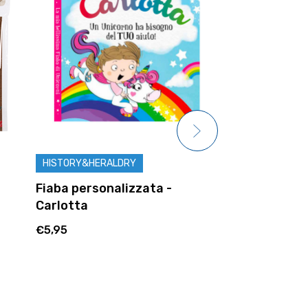
HISTORY&HERALDRY
JOHN HINDE
Fiaba personalizzata -
Salvadanaio
Carlotta
Irene
€5,95
€8,95