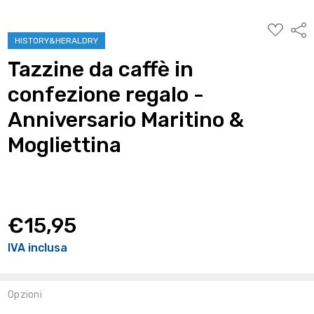
AGGIUNG
Condi
ALLA
HISTORY&HERALDRY
WISHLIST
Tazzine da caffè in
confezione regalo -
Anniversario Maritino &
Mogliettina
€15,95
IVA inclusa
Opzioni