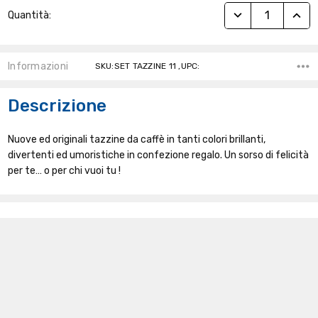
Stock
RIDUCI QUANTITÀ
AUME
Quantità:
Attuale:
Informazioni
SKU:SET TAZZINE 11 ,UPC:
Descrizione
Nuove ed originali tazzine da caffè in tanti colori brillanti,
divertenti ed umoristiche in confezione regalo. Un sorso di felicità
per te… o per chi vuoi tu !