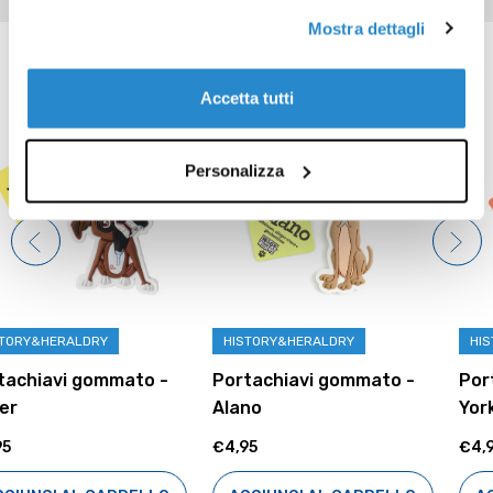
Mostra dettagli
Prodotti correlati
Accetta tutti
Personalizza
HISTORY&HERALDRY
HISTORY&HERALDRY
to -
Portachiavi gommato -
Portachiavi gomma
Alano
Yorkshire
€4,95
€4,95