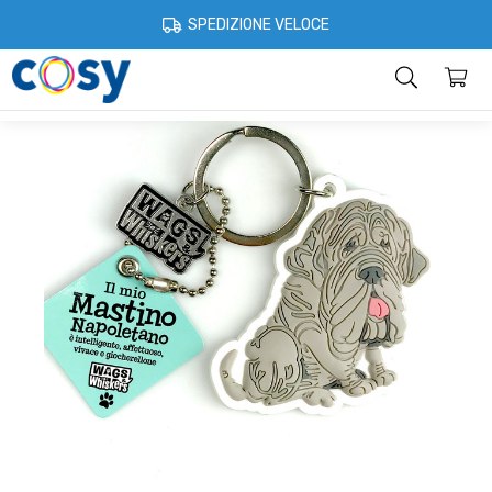
Cosystore
Giochi e gadget
Portachiavi
Portachiavi gommato - 
SPEDIZIONE VELOCE
Categorie
Home
Account
Contatti
Informazioni