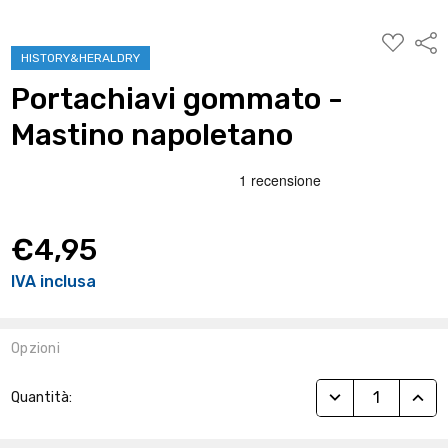
AGGIUNG
Condi
ALLA
HISTORY&HERALDRY
WISHLIST
Portachiavi gommato -
Mastino napoletano
€4,95
IVA inclusa
Opzioni
Stock
RIDUCI QUANTITÀ
AUME
Quantità:
Attuale: