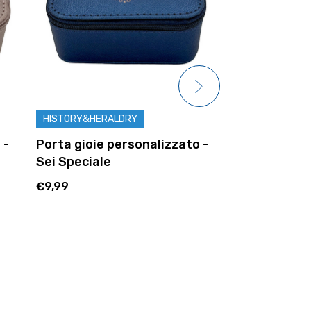
HISTORY&HERALDRY
HISTORY&HER
 -
Porta gioie personalizzato -
Porta gioie 
Marika
Greta
€9,99
€9,99