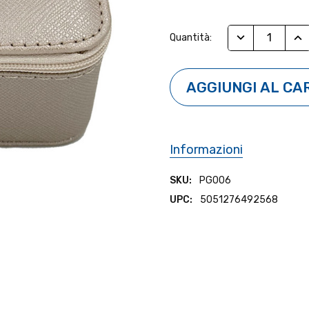
Stock
RIDUCI QUANTI
AUM
Quantità:
Attuale:
Informazioni
SKU:
PG006
UPC:
5051276492568