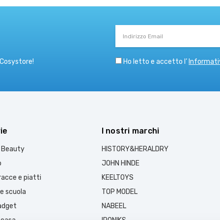
Indirizzo
Email
Ho letto e accetto l’
Informati
 Cosystore!
ie
I nostri marchi
e Beauty
HISTORY&HERALDRY
o
JOHN HINDE
acce e piatti
KEELTOYS
 e scuola
TOP MODEL
gadget
NABEEL