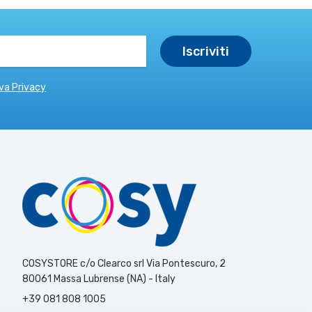
va Privacy
COSYSTORE c/o Clearco srl Via Pontescuro, 2
80061 Massa Lubrense (NA) - Italy
+39 081 808 1005