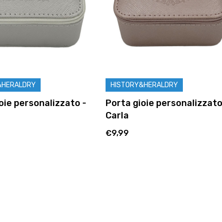
&HERALDRY
HISTORY&HERALDRY
oie personalizzato -
Porta gioie personalizzato
Sei Speciale
€9,99