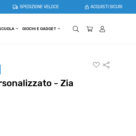
SPEDIZIONE VELOCE
ACQUISTI SICURI
 SCUOLA
GIOCHI E GADGET
SHOPPER E CASA
OFFERTE
AGGIUNGI
Condividi
ALLA
WISHLIST
rsonalizzato - Zia