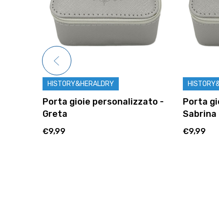
HISTORY&HERALDRY
HISTORY
zato -
Porta gioie personalizzato -
Porta gi
Sabrina
Carla
€9,99
€9,99