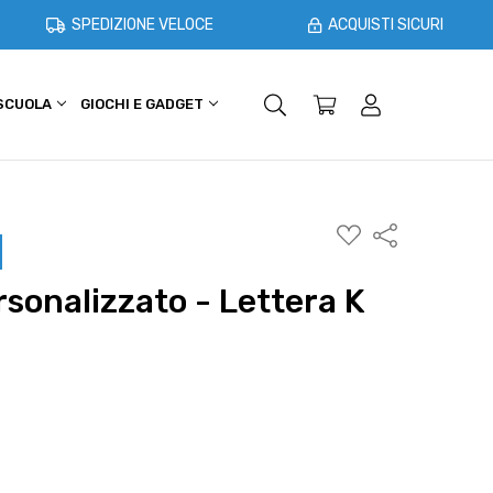
SPEDIZIONE VELOCE
ACQUISTI SICURI
 SCUOLA
GIOCHI E GADGET
SHOPPER E CASA
OFFERTE
AGGIUNGI
Condividi
ALLA
WISHLIST
rsonalizzato - Lettera K