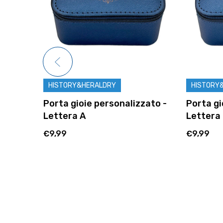
HISTORY&HERALDRY
HISTORY
zato -
Porta gioie personalizzato -
Porta gi
Lettera A
Lettera
€9,99
€9,99