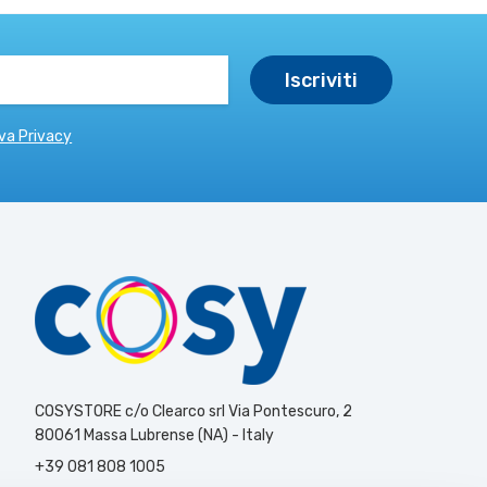
va Privacy
COSYSTORE c/o Clearco srl Via Pontescuro, 2
80061 Massa Lubrense (NA) - Italy
+39 081 808 1005