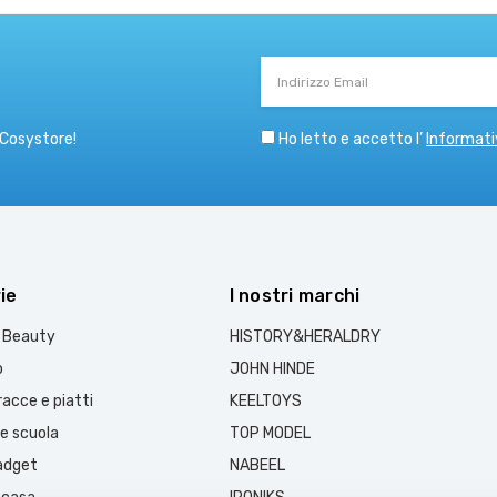
Indirizzo
Email
Ho letto e accetto l’
Informati
 Cosystore!
ie
I nostri marchi
e Beauty
HISTORY&HERALDRY
o
JOHN HINDE
acce e piatti
KEELTOYS
 e scuola
TOP MODEL
gadget
NABEEL