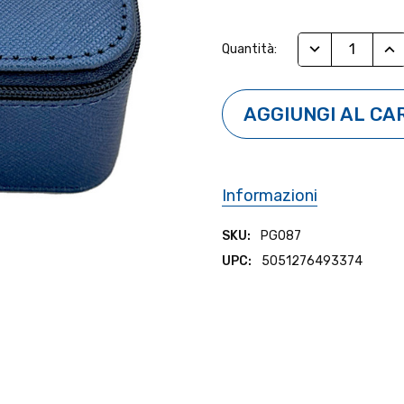
Stock
RIDUCI QUANTI
AUM
Quantità:
Attuale:
Informazioni
SKU:
PG087
UPC:
5051276493374