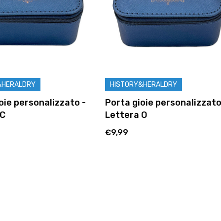
&HERALDRY
HISTORY&HERALDRY
oie personalizzato -
Porta gioie personalizzato
 C
Lettera O
€9,99