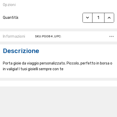
Opzioni
Stock
RIDUCI QUANTITÀ
AUME
Quantità:
Attuale:
Informazioni
SKU:PG084 ,UPC:
Descrizione
Porta gioie da viaggio personalizzato. Piccolo, perfetto in borsa o
in valigia! I tuoi gioielli sempre con te