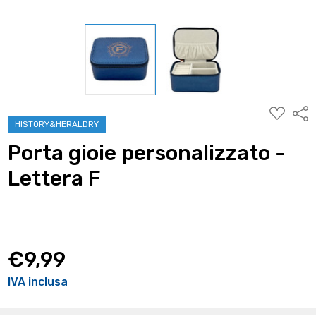
AGGIUNG
Condi
ALLA
HISTORY&HERALDRY
WISHLIST
Porta gioie personalizzato -
Lettera F
€9,99
IVA inclusa