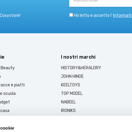
Email
Ho letto e accetto l’
Informati
 Cosystore!
ie
I nostri marchi
e Beauty
HISTORY&HERALDRY
o
JOHN HINDE
acce e piatti
KEELTOYS
 e scuola
TOP MODEL
gadget
NABEEL
 casa
IRONIKS
FASHIONISTA
MUSK COLLECTION
 cookie