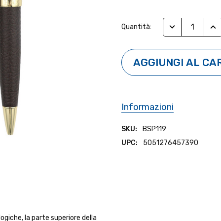
Stock
RIDUCI QUANTI
AUM
Quantità:
Attuale:
Informazioni
SKU:
BSP119
UPC:
5051276457390
ogiche, la parte superiore della