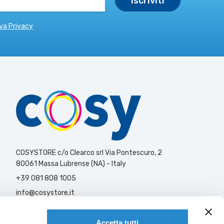
va Privacy
COSYSTORE c/o Clearco srl Via Pontescuro, 2
80061 Massa Lubrense (NA) - Italy
+39 081 808 1005
info@cosystore.it
Contattaci
Accetta tutti