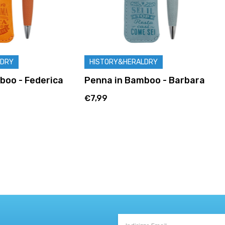
&HERALDRY
HISTORY&HERALDRY
n Bamboo - Barbara
Penna in Bamboo - Maria
€7,99
Indirizzo