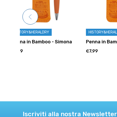
HISTORY&HERALDRY
HISTORY
mona
Penna in Bamboo - Federica
Penna i
€7,99
€7,99
Iscriviti alla nostra Newsletter