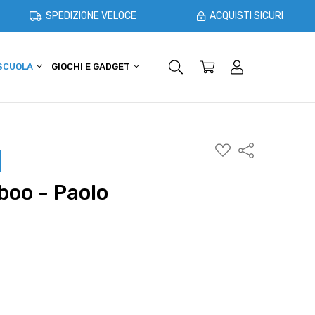
SPEDIZIONE VELOCE
ACQUISTI SICURI
 SCUOLA
GIOCHI E GADGET
SHOPPER E CASA
OFFERTE
AGGIUNGI
Condividi
ALLA
WISHLIST
oo - Paolo