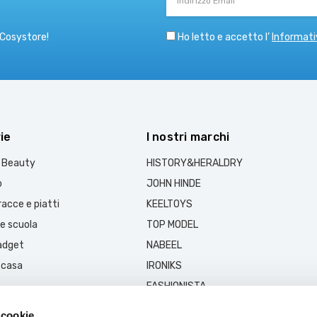
Email
Ho letto e accetto l’
Informati
 Cosystore!
ie
I nostri marchi
e Beauty
HISTORY&HERALDRY
o
JOHN HINDE
acce e piatti
KEELTOYS
 e scuola
TOP MODEL
gadget
NABEEL
 casa
IRONIKS
FASHIONISTA
MUSK COLLECTION
 cookie