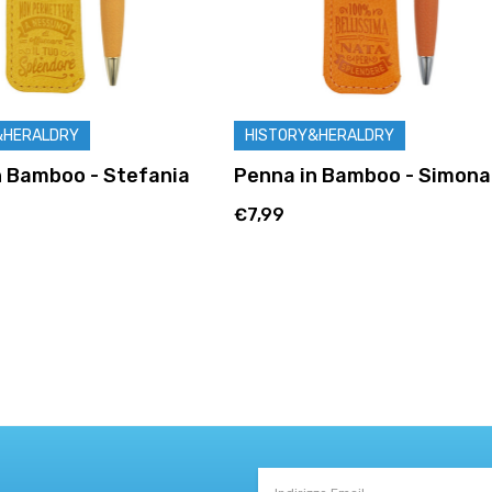
&HERALDRY
HISTORY&HERALDRY
n Bamboo - Stefania
Penna in Bamboo - Simona
€7,99
Indirizzo