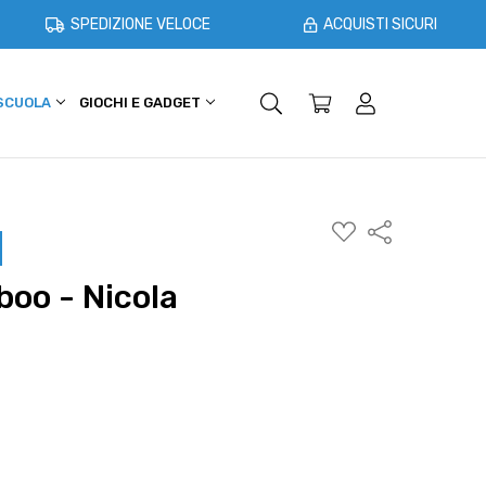
SPEDIZIONE VELOCE
ACQUISTI SICURI
 SCUOLA
GIOCHI E GADGET
SHOPPER E CASA
OFFERTE
AGGIUNGI
Condividi
ALLA
WISHLIST
oo - Nicola