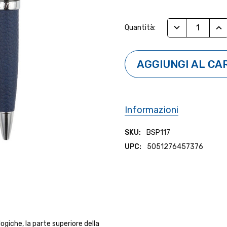
Stock
RIDUCI QUANTI
AUM
Quantità:
Attuale:
Informazioni
SKU:
BSP117
UPC:
5051276457376
ogiche, la parte superiore della