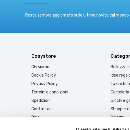
Resta sempre aggiornato sulle ultime novità dal mondo
Cosystore
Categor
Chi siamo
Bellezza 
Cookie Policy
Idee regal
Privacy Policy
Tazze borr
Termini e condizioni
Cartoleria
Spedizioni
Giochi e 
Contattaci
Shopper e
Blog
Offerte
Questo sito web utilizza i