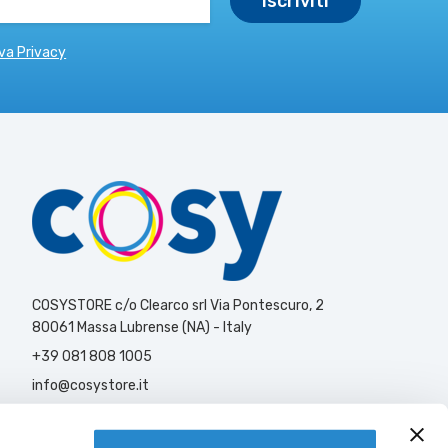
va Privacy
COSYSTORE c/o Clearco srl Via Pontescuro, 2
80061 Massa Lubrense (NA) - Italy
+39 081 808 1005
info@cosystore.it
Contattaci