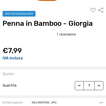
AGGIUNG
Condi
ALLA
HISTORY&HERALDRY
WISHLIST
Penna in Bamboo - Giorgia
€7,99
IVA inclusa
Opzioni
Stock
RIDUCI QUANTITÀ
AUME
Quantità:
Attuale:
Informazioni
SKU:BSP085 ,UPC: