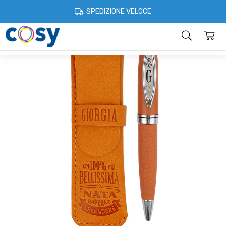
Cosystore
Cartoleria e scuola
Penne con nome
Penne Bamboo
SPEDIZIONE VELOCE
Categorie
Home
Account
Contatti
Informazioni