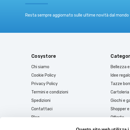
Resta sempre aggiornato sulle ultime novità dal mondo
Cosystore
Categor
Chi siamo
Bellezza 
Cookie Policy
Idee regal
Privacy Policy
Tazze borr
Termini e condizioni
Cartoleria
Spedizioni
Giochi e 
Contattaci
Shopper e
Blog
Offerte
Questo sito web utilizza i