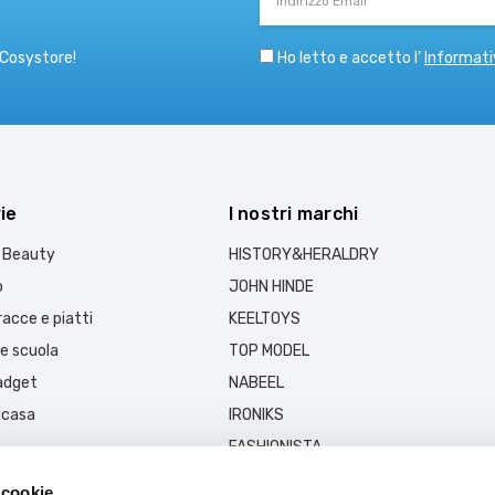
Email
Ho letto e accetto l’
Informati
 Cosystore!
ie
I nostri marchi
e Beauty
HISTORY&HERALDRY
o
JOHN HINDE
acce e piatti
KEELTOYS
 e scuola
TOP MODEL
gadget
NABEEL
 casa
IRONIKS
FASHIONISTA
MUSK COLLECTION
 cookie