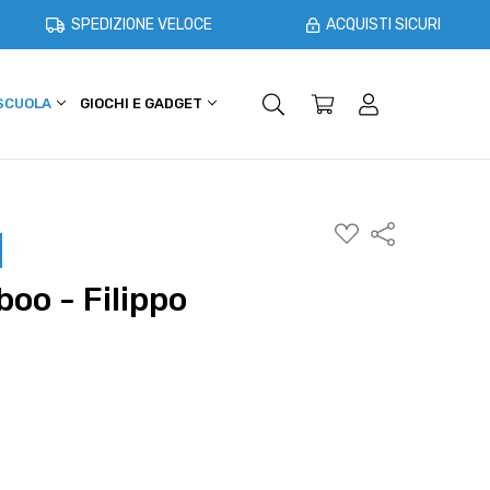
SPEDIZIONE VELOCE
ACQUISTI SICURI
 SCUOLA
GIOCHI E GADGET
SHOPPER E CASA
OFFERTE
AGGIUNGI
Condividi
ALLA
WISHLIST
oo - Filippo