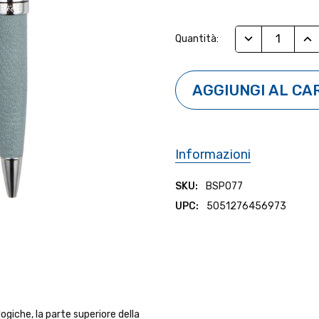
Stock
RIDUCI QUANTI
AUM
Quantità:
Attuale:
Informazioni
SKU:
BSP077
UPC:
5051276456973
ogiche, la parte superiore della