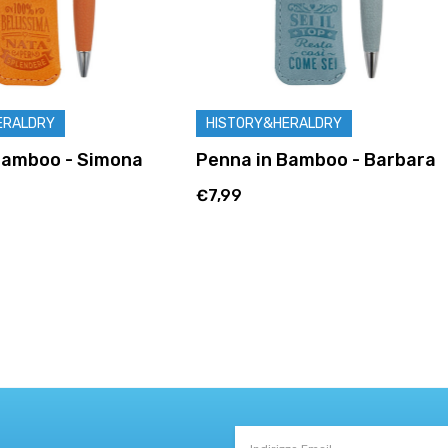
&HERALDRY
HISTORY&HERALDRY
n Bamboo - Barbara
Penna in Bamboo - Chiara
€7,99
Indirizzo