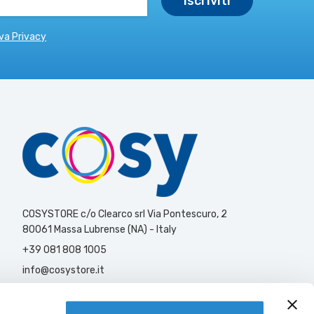
va Privacy
COSYSTORE c/o Clearco srl Via Pontescuro, 2
80061 Massa Lubrense (NA) - Italy
+39 081 808 1005
info@cosystore.it
Contattaci