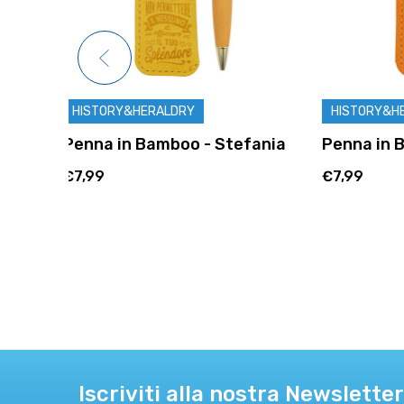
HISTORY&HERALDRY
HISTORY
fania
Penna in Bamboo - Simona
Penna i
€7,99
€7,99
Iscriviti alla nostra Newsletter