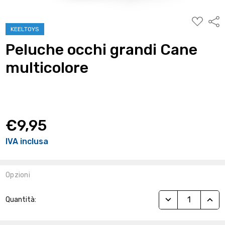
AGGIUNG
Condi
ALLA
KEELTOYS
WISHLIST
Peluche occhi grandi Cane
multicolore
€9,95
IVA inclusa
Opzioni
Stock
RIDUCI QUANTITÀ
AUME
Quantità:
Attuale: