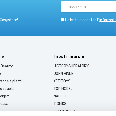
Indirizzo
Email
Ho letto e accetto l’
Informati
 Cosystore!
ie
I nostri marchi
e Beauty
HISTORY&HERALDRY
o
JOHN HINDE
acce e piatti
KEELTOYS
 e scuola
TOP MODEL
gadget
NABEEL
 casa
IRONIKS
FASHIONISTA