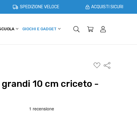
SPEDIZIONE VELOCE
ACQUISTI SICURI
 SCUOLA
GIOCHI E GADGET
SHOPPER E CASA
OFFERTE
AGGIUNGI
Condividi
ALLA
WISHLIST
 grandi 10 cm criceto -