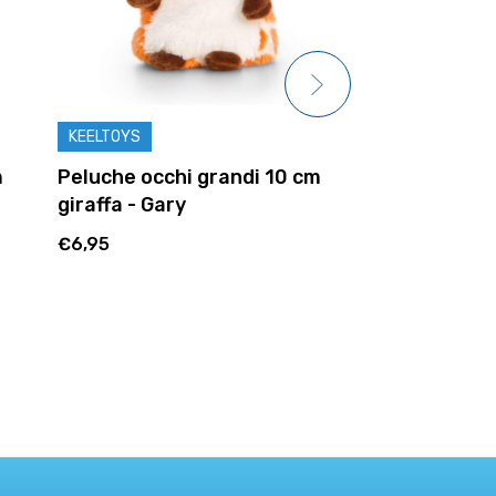
KEELTOYS
KEELTOYS
m
Peluche occhi grandi 10 cm
Peluche occh
giraffa - Gary
Chicco
€6,95
€6,95