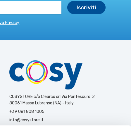
va Privacy
COSYSTORE c/o Clearco srl Via Pontescuro, 2
80061 Massa Lubrense (NA) - Italy
+39 081 808 1005
info@cosystore.it
Contattaci