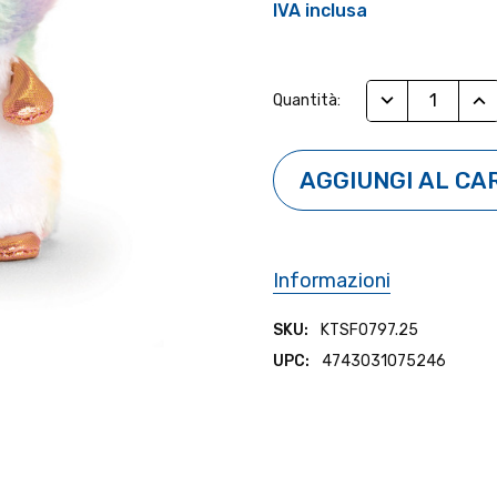
IVA inclusa
Stock
RIDUCI QUANTI
AUM
Quantità:
Attuale:
Informazioni
SKU:
KTSF0797.25
UPC:
4743031075246