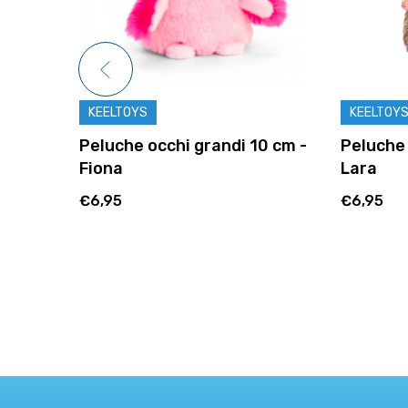
KEELTOYS
KEELTOY
0 cm -
Peluche occhi grandi 10 cm -
Peluche 
Fiona
Lara
€6,95
€6,95