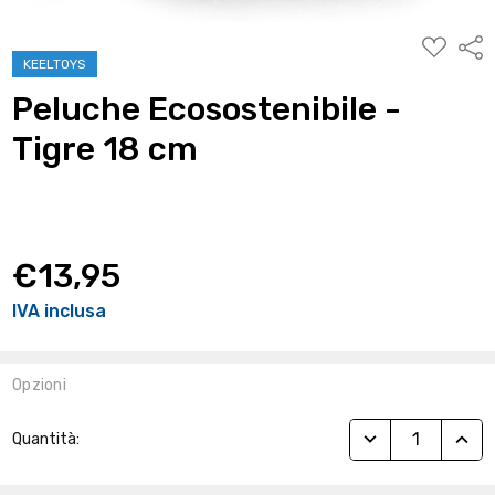
AGGIUNG
Condi
ALLA
KEELTOYS
WISHLIST
Peluche Ecosostenibile -
Tigre 18 cm
€13,95
IVA inclusa
Opzioni
Stock
RIDUCI QUANTITÀ
AUME
Quantità:
Attuale: