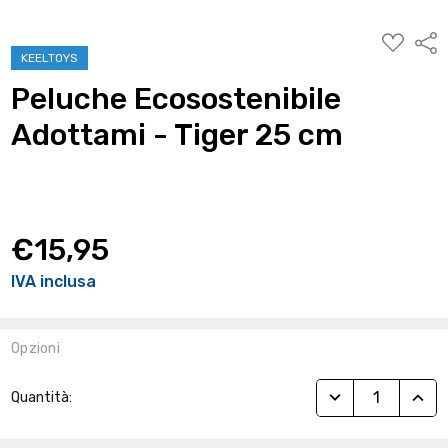
AGGIUNG
Condi
ALLA
KEELTOYS
WISHLIST
Peluche Ecosostenibile
Adottami - Tiger 25 cm
€15,95
IVA inclusa
Opzioni
Stock
RIDUCI QUANTITÀ
AUME
Quantità:
Attuale: