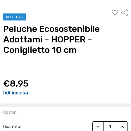
AGGIUNG
Condi
ALLA
KEELTOYS
WISHLIST
Peluche Ecosostenibile
Adottami - HOPPER -
Coniglietto 10 cm
€8,95
IVA inclusa
Opzioni
Stock
RIDUCI QUANTITÀ
AUME
Quantità:
Attuale: