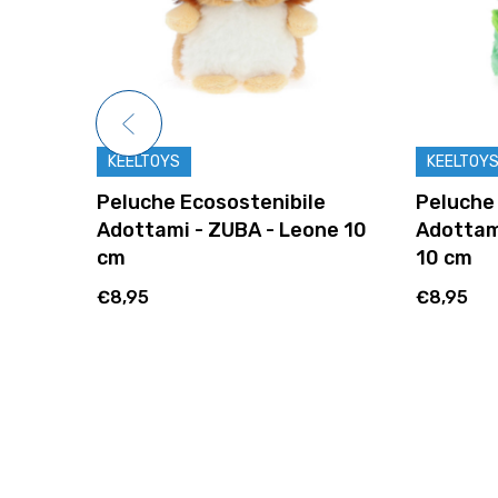
KEELTOYS
KEELTOY
e
Peluche Ecosostenibile
Peluche
one 10
Adottami - ZUBA - Leone 10
Adottami
cm
10 cm
€8,95
€8,95