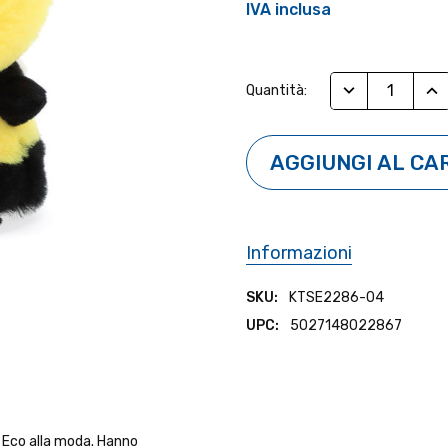
IVA inclusa
Stock
RIDUCI QUANTI
AUM
Quantità:
Attuale:
Informazioni
SKU:
KTSE2286-04
UPC:
5027148022867
e Eco alla moda. Hanno