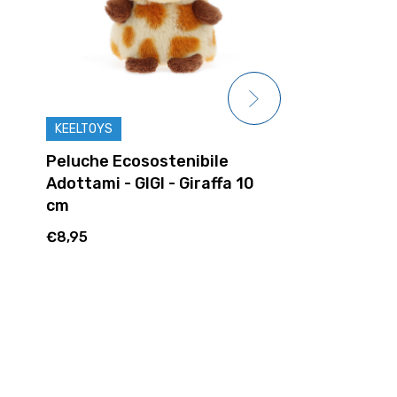
KEELTOYS
KEELTOYS
Peluche Ecosostenibile
Peluche Eco
Adottami - GIGI - Giraffa 10
Adottami - C
cm
cm
€8,95
€8,95