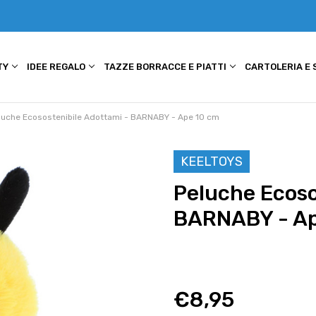
TY
IDEE REGALO
TAZZE BORRACCE E PIATTI
CARTOLERIA E
luche Ecosostenibile Adottami - BARNABY - Ape 10 cm
KEELTOYS
Peluche Ecoso
BARNABY - Ap
€8,95