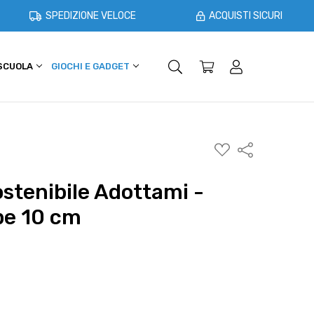
SPEDIZIONE VELOCE
ACQUISTI SICURI
 SCUOLA
GIOCHI E GADGET
SHOPPER E CASA
OFFERTE
AGGIUNGI
Condividi
ALLA
WISHLIST
stenibile Adottami -
e 10 cm