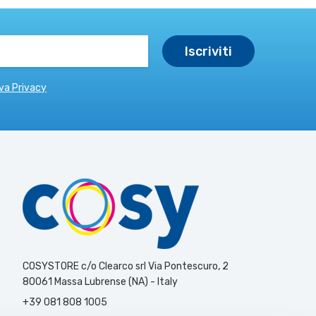
va Privacy
COSYSTORE c/o Clearco srl Via Pontescuro, 2
80061 Massa Lubrense (NA) - Italy
+39 081 808 1005