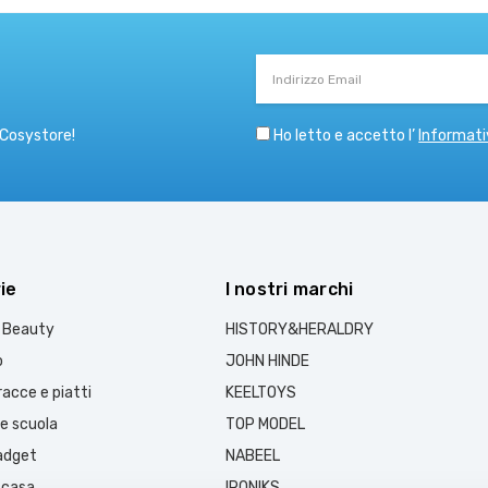
Indirizzo
Email
Ho letto e accetto l’
Informati
 Cosystore!
ie
I nostri marchi
e Beauty
HISTORY&HERALDRY
o
JOHN HINDE
acce e piatti
KEELTOYS
 e scuola
TOP MODEL
gadget
NABEEL
 casa
IRONIKS