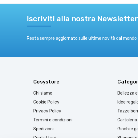
Iscriviti alla nostra Newsletter
Resta sempre aggiornato sulle ultime novità dal mondo
Cosystore
Categor
Chi siamo
Bellezza 
Cookie Policy
Idee regal
Privacy Policy
Tazze borr
Termini e condizioni
Cartoleria
Spedizioni
Giochi e 
Contattaci
Shopper e