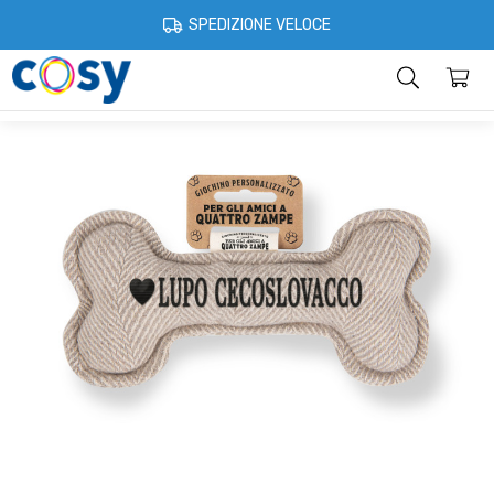
Cosystore
Idee regalo
Ossi peluche per cani
Osso Squeaky - I l
SPEDIZIONE VELOCE
Categorie
Home
Account
Contatti
Informazioni