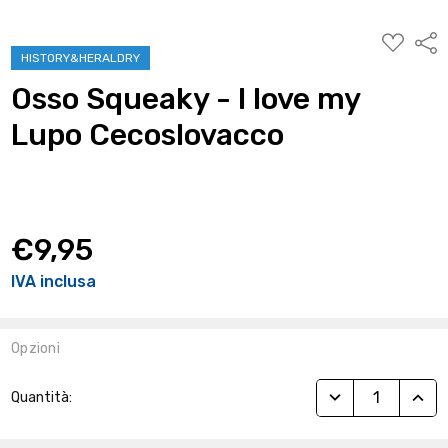
AGGIUNG
Condi
ALLA
HISTORY&HERALDRY
WISHLIST
Osso Squeaky - I love my
Lupo Cecoslovacco
€9,95
IVA inclusa
Opzioni
Stock
RIDUCI QUANTITÀ
AUME
Quantità:
Attuale: