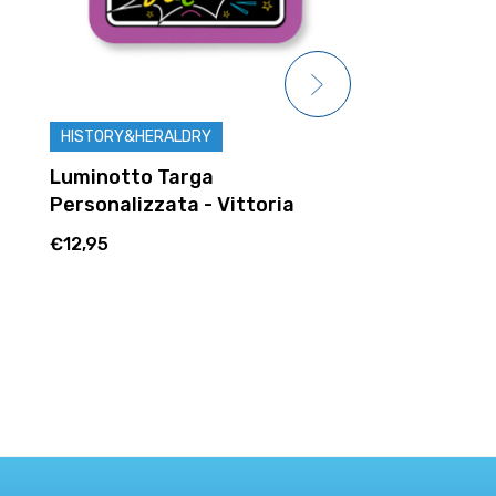
HISTORY&HERALDRY
HISTORY&HER
Luminotto Targa
Luminotto T
Personalizzata - Riccardo
Personalizza
€12,95
€12,95