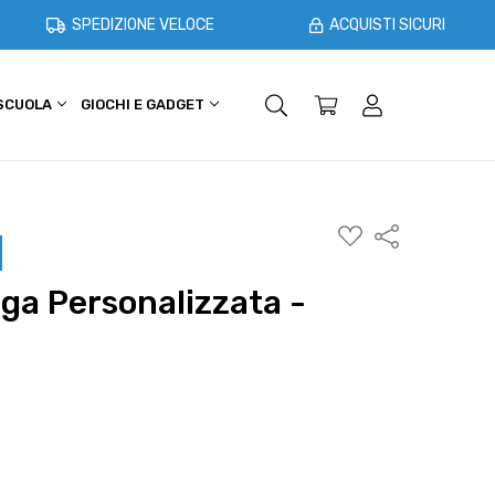
SPEDIZIONE VELOCE
ACQUISTI SICURI
 SCUOLA
GIOCHI E GADGET
SHOPPER E CASA
OFFERTE
AGGIUNGI
Condividi
ALLA
WISHLIST
ga Personalizzata -