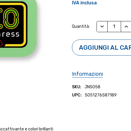
IVA inclusa
Stock
RIDUCI QUANTI
AUM
Quantità:
Attuale:
Informazioni
SKU:
JNS058
UPC:
5051276587189
cattivante e colori brillanti