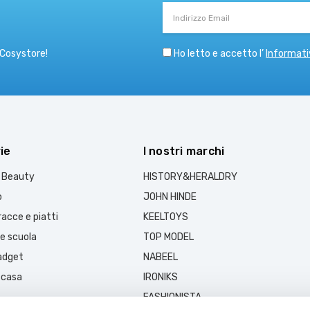
Indirizzo
Email
Ho letto e accetto l’
Informati
 Cosystore!
ie
I nostri marchi
e Beauty
HISTORY&HERALDRY
o
JOHN HINDE
acce e piatti
KEELTOYS
 e scuola
TOP MODEL
gadget
NABEEL
 casa
IRONIKS
FASHIONISTA