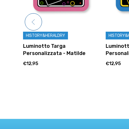
HISTORY&HERALDRY
HISTORY
Luminotto Targa
Luminot
de
Personalizzata - Edoardo
Personal
€12,95
€12,95