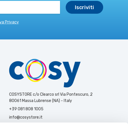
va Privacy
COSYSTORE c/o Clearco srl Via Pontescuro, 2
80061 Massa Lubrense (NA) - Italy
+39 081 808 1005
info@cosystore.it
Contattaci