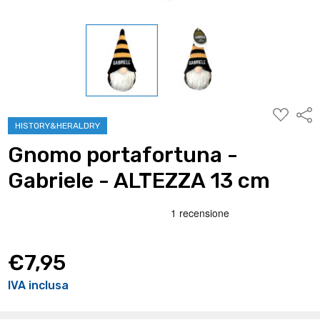
AGGIUNG
Condi
ALLA
HISTORY&HERALDRY
WISHLIST
Gnomo portafortuna -
Gabriele - ALTEZZA 13 cm
€7,95
IVA inclusa