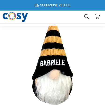
Cosystore
Idee regalo
Gnomi portafortuna
Gnomo portafortuna 
SPEDIZIONE VELOCE
Categorie
Home
Account
Contatti
Informazioni