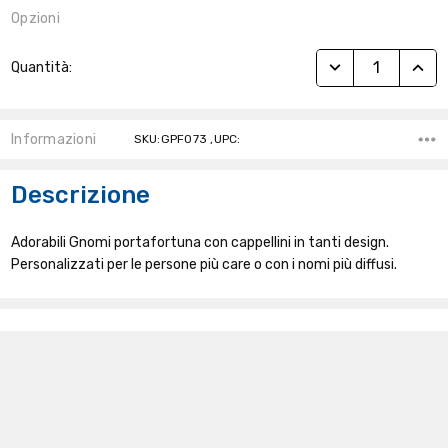
Opzioni
Stock
RIDUCI QUANTITÀ
AUME
Quantità:
Attuale:
Informazioni
SKU:GPF073 ,UPC:
Descrizione
Adorabili Gnomi portafortuna con cappellini in tanti design.
Personalizzati per le persone più care o con i nomi più diffusi.