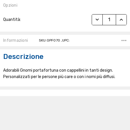
Opzioni
Stock
RIDUCI QUANTITÀ
AUME
Quantità:
Attuale:
Informazioni
SKU:GPF070 ,UPC:
Descrizione
Adorabili Gnomi portafortuna con cappellini in tanti design.
Personalizzati per le persone più care o con i nomi più diffusi.