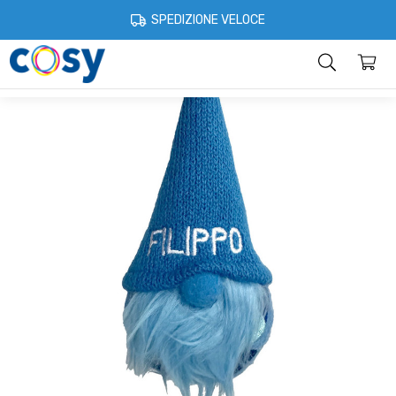
Cosystore
Idee regalo
Gnomi portafortuna
Gnomo portafortuna 
SPEDIZIONE VELOCE
Categorie
Home
Account
Contatti
Informazioni