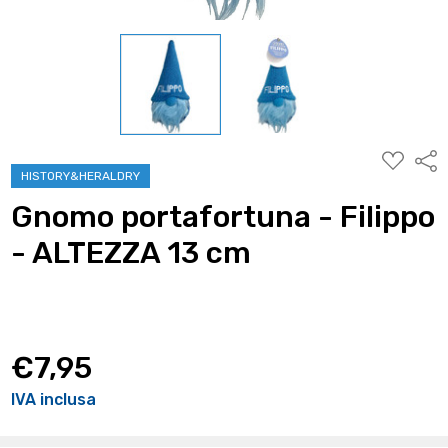
AGGIUNG
Condi
ALLA
HISTORY&HERALDRY
WISHLIST
Gnomo portafortuna - Filippo
- ALTEZZA 13 cm
€7,95
IVA inclusa