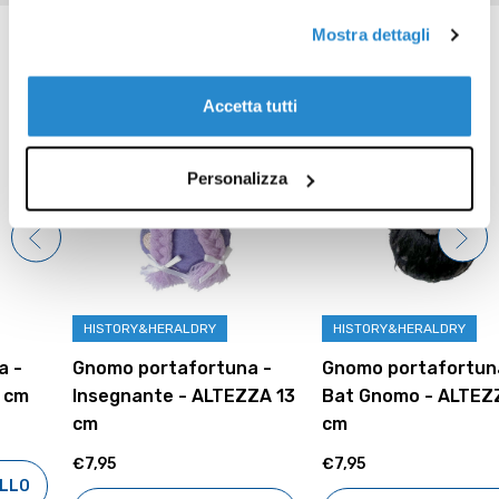
Prodotti correlati
Mostra dettagli
Accetta tutti
Personalizza
HISTORY&HERALDRY
HISTORY&HERALDRY
Gnomo portafortuna -
Gnomo portafortuna -
Insegnante - ALTEZZA 13
Bat Gnomo - ALTEZZA 13
cm
cm
€7,95
€7,95