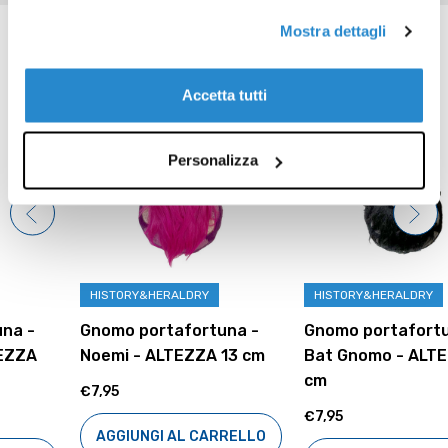
Prodotti correlati
Mostra dettagli
Accetta tutti
Personalizza
HISTORY&HERALDRY
HISTORY&HERALDRY
Gnomo portafortuna -
Gnomo portafortuna -
Noemi - ALTEZZA 13 cm
Bat Gnomo - ALTEZZA 13
cm
€7,95
€7,95
AGGIUNGI AL CARRELLO