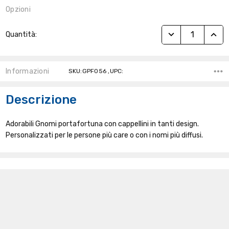
Opzioni
Stock
RIDUCI QUANTITÀ
AUME
Quantità:
Attuale:
Informazioni
SKU:GPF056 ,UPC:
Descrizione
Adorabili Gnomi portafortuna con cappellini in tanti design.
Personalizzati per le persone più care o con i nomi più diffusi.