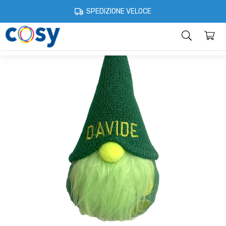
Cosystore
Idee regalo
Gnomi portafortuna
Gnomo portafortuna 
SPEDIZIONE VELOCE
Categorie
Home
Account
Contatti
Informazioni