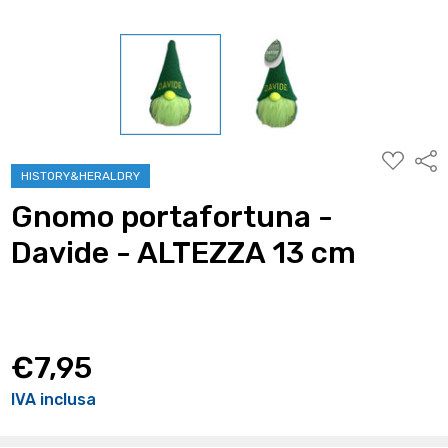
AGGIUNG
Condi
ALLA
HISTORY&HERALDRY
WISHLIST
Gnomo portafortuna -
Davide - ALTEZZA 13 cm
€7,95
IVA inclusa