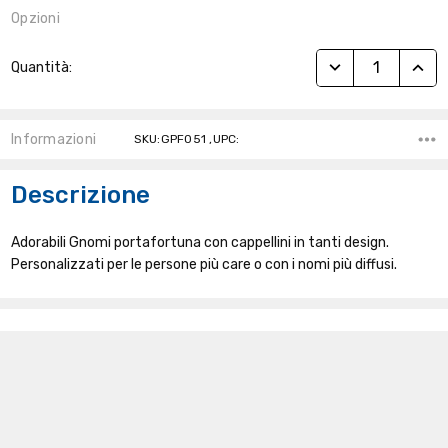
Opzioni
Stock
RIDUCI QUANTITÀ
AUME
Quantità:
Attuale:
Informazioni
SKU:GPF051 ,UPC:
Descrizione
Adorabili Gnomi portafortuna con cappellini in tanti design.
Personalizzati per le persone più care o con i nomi più diffusi.