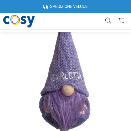
Cosystore
Idee regalo
Gnomi portafortuna
Gnomo portafortuna 
SPEDIZIONE VELOCE
Categorie
Home
Account
Contatti
Informazioni