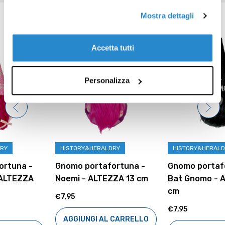
Prodotti correlati
Mostra dettagli
Accetta tutti
Personalizza
HISTORY&HERALDRY
HISTORY&HERALDRY
Gnomo portafortuna -
Gnomo portafortuna -
Noemi - ALTEZZA 13 cm
Bat Gnomo - ALTEZZA 13
cm
€7,95
€7,95
AGGIUNGI AL CARRELLO