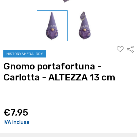
AGGIUNG
Condi
ALLA
HISTORY&HERALDRY
WISHLIST
Gnomo portafortuna -
Carlotta - ALTEZZA 13 cm
€7,95
IVA inclusa